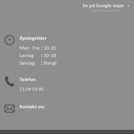
Se på Google maps
Åpningstider
Man - Fre | 10-20
Lørdag | 10-18
Søndag | Stengt
Telefon
21 09 59 90
Kontakt oss