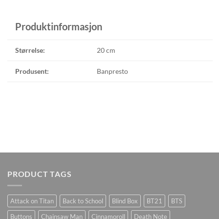
Produktinformasjon
Størrelse:
20 cm
Produsent:
Banpresto
PRODUCT TAGS
Attack on Titan
Back to School
Blind Box
BT21
BTS
Buttons
Chainsaw Man
Cinnamoroll
Death Note