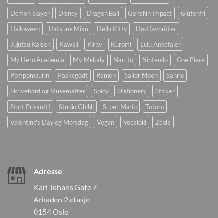
Demon Slayer
Disney
Dragon Ball
Genshin Impact
Glutenfri
Halloween
Hatsune Miku
Hello Kitty
Høstfavoritter
Jujutsu Kaisen
Kawaii
Kirby
Kuromi
Lulu Anbefaler
My Hero Academia
My Melody
Naruto
Nintendo
One Piece
Pompompurin
Påskegodt
Ramen
Sailor Moon
Sanrio
Skrivebord og Musematter
Spicy
Stationery
Sticker
Stort Priskutt!
Studio Ghibli
Super Mario
Totoro
Valentine's Day og Morsdag
Vegan
Vocaloid
Zelda
Adresse
Karl Johans Gate 7
Arkaden 2.etasje
0154 Oslo