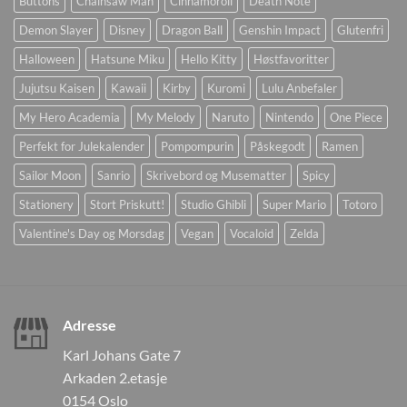
Buttons
Chainsaw Man
Cinnamoroll
Death Note
Demon Slayer
Disney
Dragon Ball
Genshin Impact
Glutenfri
Halloween
Hatsune Miku
Hello Kitty
Høstfavoritter
Jujutsu Kaisen
Kawaii
Kirby
Kuromi
Lulu Anbefaler
My Hero Academia
My Melody
Naruto
Nintendo
One Piece
Perfekt for Julekalender
Pompompurin
Påskegodt
Ramen
Sailor Moon
Sanrio
Skrivebord og Musematter
Spicy
Stationery
Stort Priskutt!
Studio Ghibli
Super Mario
Totoro
Valentine's Day og Morsdag
Vegan
Vocaloid
Zelda
Adresse
Karl Johans Gate 7
Arkaden 2.etasje
0154 Oslo