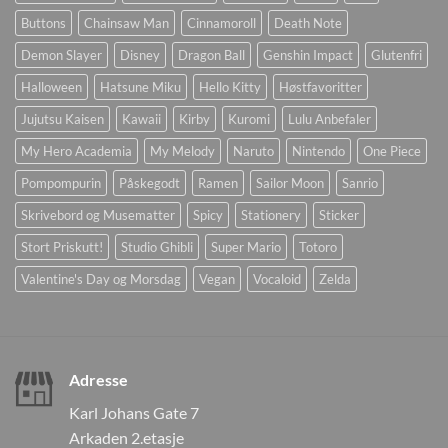
Buttons
Chainsaw Man
Cinnamoroll
Death Note
Demon Slayer
Disney
Dragon Ball
Genshin Impact
Glutenfri
Halloween
Hatsune Miku
Hello Kitty
Høstfavoritter
Jujutsu Kaisen
Kawaii
Kirby
Kuromi
Lulu Anbefaler
My Hero Academia
My Melody
Naruto
Nintendo
One Piece
Pompompurin
Påskegodt
Ramen
Sailor Moon
Sanrio
Skrivebord og Musematter
Spicy
Stationery
Sticker
Stort Priskutt!
Studio Ghibli
Super Mario
Totoro
Valentine's Day og Morsdag
Vegan
Vocaloid
Zelda
Adresse
Karl Johans Gate 7
Arkaden 2.etasje