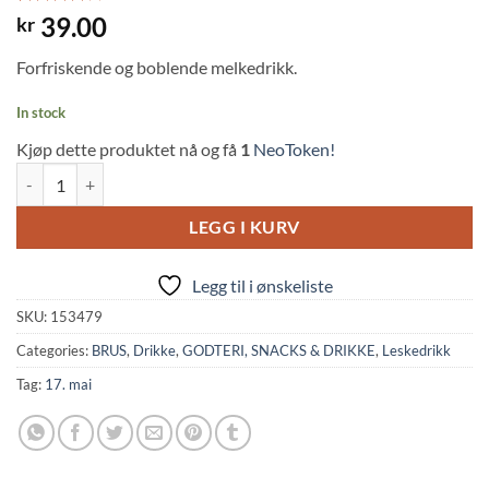
Rated
1
4
39.00
kr
out of 5
based on
Forfriskende og boblende melkedrikk.
customer
rating
In stock
Kjøp dette produktet nå og få
1
NeoToken!
Calpis Soda Can (350ml, Asahi) quantity
LEGG I KURV
Legg til i ønskeliste
SKU:
153479
Categories:
BRUS
,
Drikke
,
GODTERI, SNACKS & DRIKKE
,
Leskedrikk
Tag:
17. mai