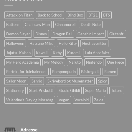
Attack on Titan
Back to School
Blind Box
BT21
BTS
Buttons
Chainsaw Man
Cinnamoroll
Death Note
Demon Slayer
Disney
Dragon Ball
Genshin Impact
Glutenfri
Halloween
Hatsune Miku
Hello Kitty
Høstfavoritter
Jujutsu Kaisen
Kawaii
Kirby
Kuromi
Lulu Anbefaler
My Hero Academia
My Melody
Naruto
Nintendo
One Piece
Perfekt for Julekalender
Pompompurin
Påskegodt
Ramen
Sailor Moon
Sanrio
Skrivebord og Musematter
Spicy
Stationery
Stort Priskutt!
Studio Ghibli
Super Mario
Totoro
Valentine's Day og Morsdag
Vegan
Vocaloid
Zelda
Adresse