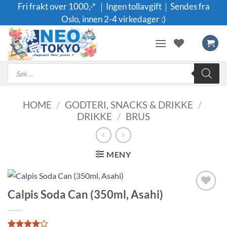
Skip
Fri frakt over 1000,-* ｜Ingen tollavgift｜Sendes fra
to
Oslo, innen 2-4 virkedager :)
content
Products
search
HOME
/
GODTERI, SNACKS & DRIKKE
/
DRIKKE
/
BRUS
MENY
Calpis Soda Can (350ml, Asahi)
Legg til i
ønskeliste