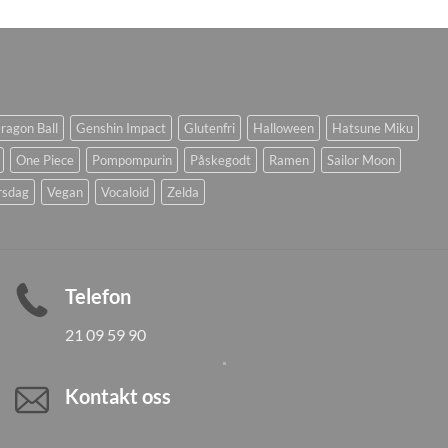
ragon Ball
Genshin Impact
Glutenfri
Halloween
Hatsune Miku
One Piece
Pompompurin
Påskegodt
Ramen
Sailor Moon
rsdag
Vegan
Vocaloid
Zelda
Telefon
21 09 59 90
Kontakt oss