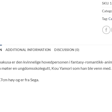
SKU:
1
Catego
Tag:
Ca
N
ADDITIONAL INFORMATION
DISCUSSION (0)
kusa er den kvinnelige hovedpersonen i fantasy-romantikk-anime-
 møter en ungdomsskolegutt, Kou Yamori som han ble venn med.
17cm høy og er fra Sega.