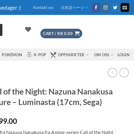
kedager :)
Kontakt oss
日本語ページ
CART /
KR
0.00
POKÉMON
K-POP
OPPSKRIFTER
OM OSS
LOGIN
l of the Night: Nazuna Nanakusa
ure – Luminasta (17cm, Sega)
99.00
 fra Nazuna Nanakusa fra Anime-serien Call of the Night.