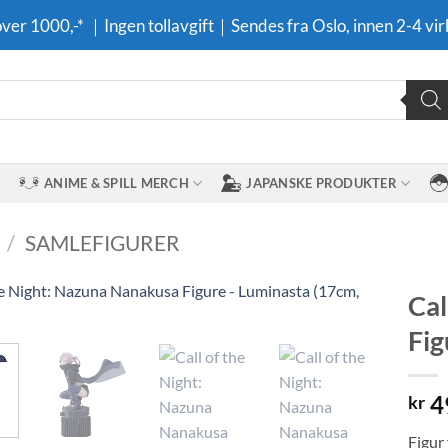
 over 1000,-* ｜Ingen tollavgift｜Sendes fra Oslo, innen 2-4 vir
ANIME & SPILL MERCH
JAPANSKE PRODUKTER
/
SAMLEFIGURER
Cal
Fig
Legg til i
ønskeliste
4
kr
Figur