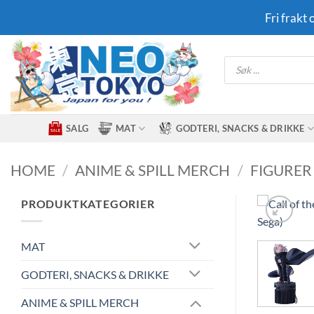
Skip
Fri frakt
to
content
Products
search
SALG
MAT
GODTERI, SNACKS & DRIKKE
HOME
/
ANIME & SPILL MERCH
/
FIGURER
PRODUKTKATEGORIER
MAT
GODTERI, SNACKS & DRIKKE
ANIME & SPILL MERCH