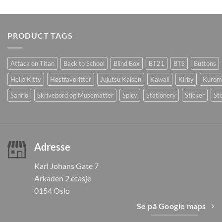
PRODUCT TAGS
Attack on Titan
Back to School
Blind Box
BT21
BTS
Buttons
Hello Kitty
Høstfavoritter
Jujutsu Kaisen
Kawaii
Kirby
Kurom
Sanrio
Skrivebord og Musematter
Spicy
Stationery
Sticker
Sto
Adresse
Karl Johans Gate 7
Arkaden 2.etasje
0154 Oslo
Se på Google maps