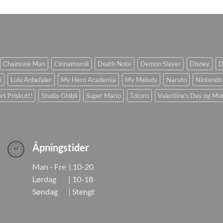
Chainsaw Man
Cinnamoroll
Death Note
Demon Slayer
Disney
D
i
Lulu Anbefaler
My Hero Academia
My Melody
Naruto
Nintendo
rt Priskutt!
Studio Ghibli
Super Mario
Totoro
Valentine's Day og Mo
Åpningstider
Man - Fre | 10-20
Lørdag | 10-18
Søndag | Stengt