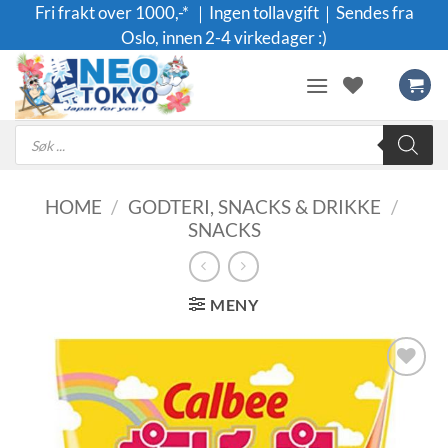
Skip
Fri frakt over 1000,-* ｜Ingen tollavgift｜Sendes fra
to
Oslo, innen 2-4 virkedager :)
content
Products
search
HOME
/
GODTERI, SNACKS & DRIKKE
/
SNACKS
MENY
Legg til i
ønskeliste