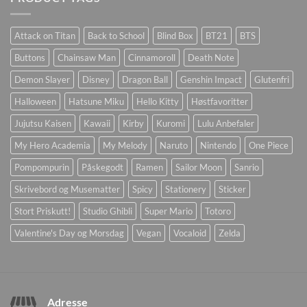
Attack on Titan
Back to School
Blind Box
BT21
BTS
Buttons
Chainsaw Man
Cinnamoroll
Death Note
Demon Slayer
Disney
Dragon Ball
Genshin Impact
Glutenfri
Halloween
Hatsune Miku
Hello Kitty
Høstfavoritter
Jujutsu Kaisen
Kawaii
Kirby
Kuromi
Lulu Anbefaler
My Hero Academia
My Melody
Naruto
Nintendo
One Piece
Pompompurin
Påskegodt
Ramen
Sailor Moon
Sanrio
Skrivebord og Musematter
Spicy
Stationery
Sticker
Stort Priskutt!
Studio Ghibli
Super Mario
Totoro
Valentine's Day og Morsdag
Vegan
Vocaloid
Zelda
Adresse