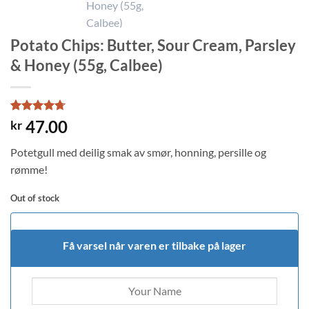
Potato Chips: Butter, Sour Cream, Parsley
& Honey (55g, Calbee)
Rated
3
4.67
47.00
kr
out of 5
based on
Potetgull med deilig smak av smør, honning, persille og
customer
ratings
rømme!
Out of stock
Få varsel når varen er tilbake på lager