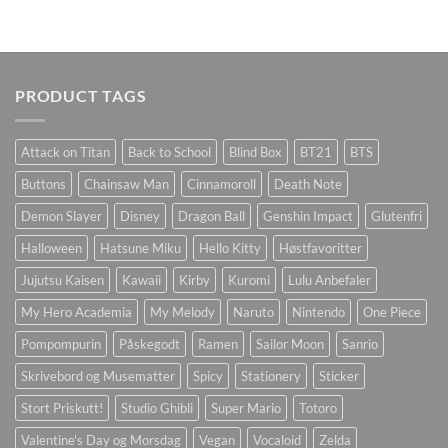
PRODUCT TAGS
Attack on Titan
Back to School
Blind Box
BT21
BTS
Buttons
Chainsaw Man
Cinnamoroll
Death Note
Demon Slayer
Disney
Dragon Ball
Genshin Impact
Glutenfri
Halloween
Hatsune Miku
Hello Kitty
Høstfavoritter
Jujutsu Kaisen
Kawaii
Kirby
Kuromi
Lulu Anbefaler
My Hero Academia
My Melody
Naruto
Nintendo
One Piece
Pompompurin
Påskegodt
Ramen
Sailor Moon
Sanrio
Skrivebord og Musematter
Spicy
Stationery
Sticker
Stort Priskutt!
Studio Ghibli
Super Mario
Totoro
Valentine's Day og Morsdag
Vegan
Vocaloid
Zelda