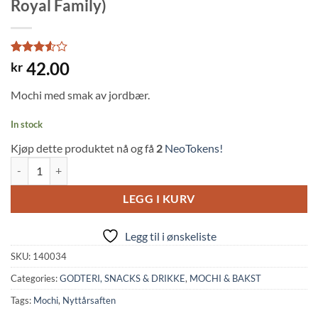
Royal Family)
Rated
2
42.00
kr
3.5
out
of 5
Mochi med smak av jordbær.
based
on
customer
In stock
ratings
Kjøp dette produktet nå og få
2
NeoTokens!
Mochi: Strawberry w/ Cream Filling (80g, Royal Family) quantity
LEGG I KURV
Legg til i ønskeliste
SKU:
140034
Categories:
GODTERI, SNACKS & DRIKKE
,
MOCHI & BAKST
Tags:
Mochi
,
Nyttårsaften