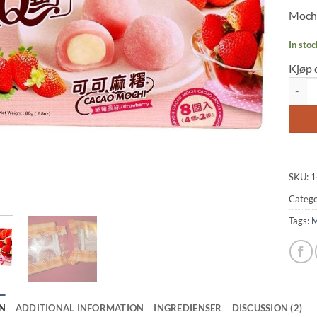
of 5
Mochi
based
on
custo
In stoc
rating
Kjøp 
Mochi:
SKU:
1
Catego
Tags:
M
N
ADDITIONAL INFORMATION
INGREDIENSER
DISCUSSION (2)