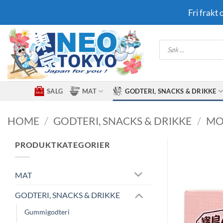
Skip
Fri frakt
to
content
Products
search
SALG
MAT
GODTERI, SNACKS & DRIKKE
HOME
/
GODTERI, SNACKS & DRIKKE
/
MO
PRODUKTKATEGORIER
MAT
GODTERI, SNACKS & DRIKKE
Gummigodteri