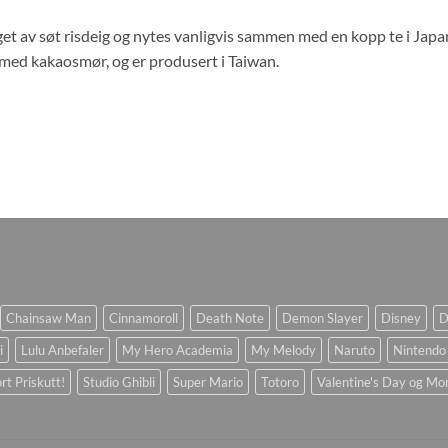
get av søt risdeig og nytes vanligvis sammen med en kopp te i Ja
ed kakaosmør, og er produsert i Taiwan.
Chainsaw Man
Cinnamoroll
Death Note
Demon Slayer
Disney
D
i
Lulu Anbefaler
My Hero Academia
My Melody
Naruto
Nintendo
rt Priskutt!
Studio Ghibli
Super Mario
Totoro
Valentine's Day og Mo