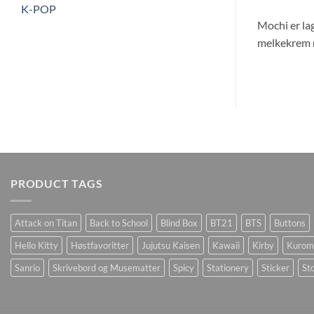
K-POP
Mochi er la
melkekrem m
PRODUCT TAGS
Attack on Titan
Back to School
Blind Box
BT21
BTS
Buttons
Hello Kitty
Høstfavoritter
Jujutsu Kaisen
Kawaii
Kirby
Kurom
Sanrio
Skrivebord og Musematter
Spicy
Stationery
Sticker
Sto