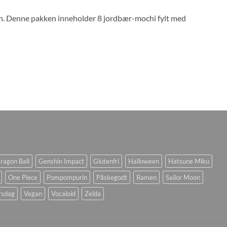
pan. Denne pakken inneholder 8 jordbær-mochi fylt med
ragon Ball
Genshin Impact
Glutenfri
Halloween
Hatsune Miku
One Piece
Pompompurin
Påskegodt
Ramen
Sailor Moon
rsdag
Vegan
Vocaloid
Zelda