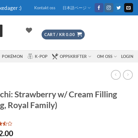
kedager :)
Kontakt oss
日本語ページ
CART /
KR
0.00
POKÉMON
K-POP
OPPSKRIFTER
OM OSS
LOGIN
hi: Strawberry w/ Cream Filling
g, Royal Family)
2.00
t