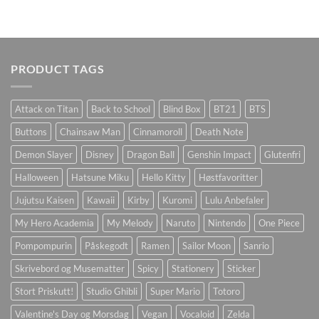
PRODUCT TAGS
Attack on Titan
Back to School
Blind Box
BT21
BTS
Buttons
Chainsaw Man
Cinnamoroll
Death Note
Demon Slayer
Disney
Dragon Ball
Genshin Impact
Glutenfri
Halloween
Hatsune Miku
Hello Kitty
Høstfavoritter
Jujutsu Kaisen
Kawaii
Kirby
Kuromi
Lulu Anbefaler
My Hero Academia
My Melody
Naruto
Nintendo
One Piece
Pompompurin
Påskegodt
Ramen
Sailor Moon
Sanrio
Skrivebord og Musematter
Spicy
Stationery
Sticker
Stort Priskutt!
Studio Ghibli
Super Mario
Totoro
Valentine's Day og Morsdag
Vegan
Vocaloid
Zelda