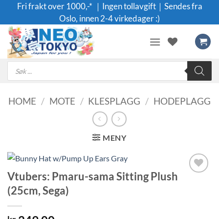
Skip
Fri frakt over 1000,-* ｜Ingen tollavgift｜Sendes fra
to
Oslo, innen 2-4 virkedager :)
content
Products
search
HOME
/
MOTE
/
KLESPLAGG
/
HODEPLAGG
MENY
Vtubers: Pmaru-sama Sitting Plush
Legg til i
(25cm, Sega)
ønskeliste