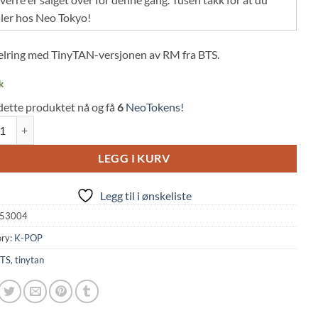
ler hos Neo Tokyo!
lring med TinyTAN-versjonen av RM fra BTS.
k
dette produktet nå og få
6
NeoTokens!
inyTan Acrylic Key Chain - RM Butter Ver. (20cm, TinyTan) quantity
LEGG I KURV
Legg til i ønskeliste
53004
ry:
K-POP
TS
,
tinytan