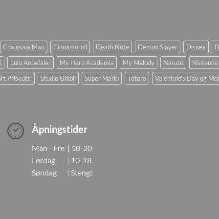
Chainsaw Man
Cinnamoroll
Death Note
Demon Slayer
Disney
D
i
Lulu Anbefaler
My Hero Academia
My Melody
Naruto
Nintendo
rt Priskutt!
Studio Ghibli
Super Mario
Totoro
Valentine's Day og Mo
Åpningstider
Man - Fre | 10-20
Lørdag | 10-18
Søndag | Stengt