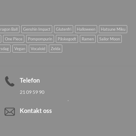
ragon Ball
Genshin Impact
Glutenfri
Halloween
Hatsune Miku
One Piece
Pompompurin
Påskegodt
Ramen
Sailor Moon
rsdag
Vegan
Vocaloid
Zelda
Telefon
21 09 59 90
Kontakt oss