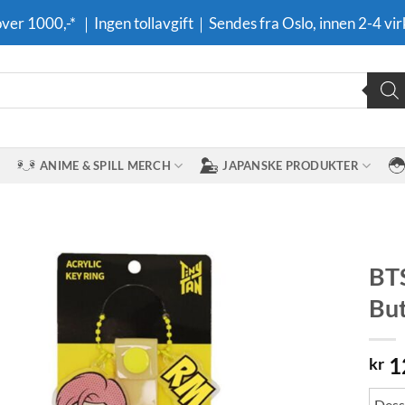
 over 1000,-* ｜Ingen tollavgift｜Sendes fra Oslo, innen 2-4 vir
ANIME & SPILL MERCH
JAPANSKE PRODUKTER
BTS
But
Legg til i
ønskeliste
1
kr
Dessv