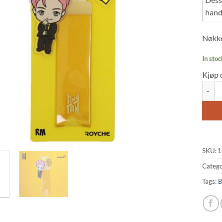
hand
Nøkke
In stoc
Kjøp 
BTS: T
SKU:
1
Catego
Tags:
B