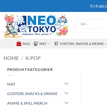
Skip
Fri frakt
to
content
Products
search
SALG
MAT
GODTERI, SNACKS & DRIKKE
HOME
/
K-POP
PRODUKTKATEGORIER
MAT
GODTERI, SNACKS & DRIKKE
ANIME & SPILL MERCH