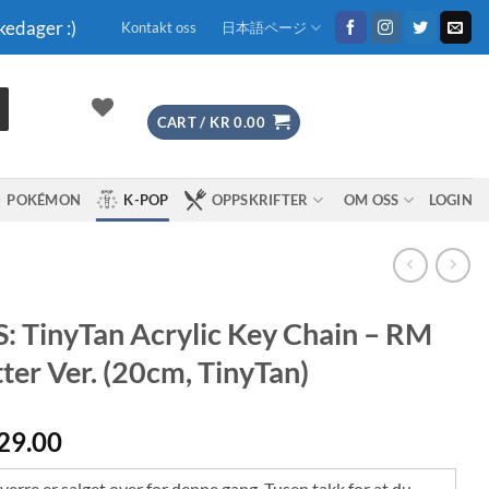
kedager :)
Kontakt oss
日本語ページ
CART /
KR
0.00
POKÉMON
K-POP
OPPSKRIFTER
OM OSS
LOGIN
: TinyTan Acrylic Key Chain – RM
ter Ver. (20cm, TinyTan)
29.00
erre er salget over for denne gang. Tusen takk for at du