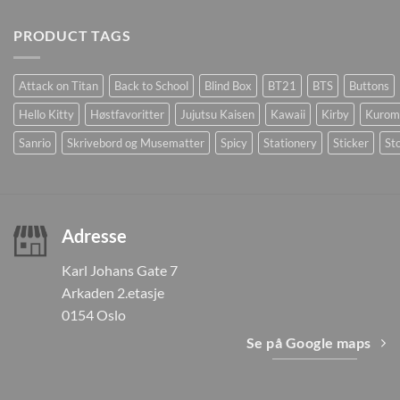
PRODUCT TAGS
Attack on Titan
Back to School
Blind Box
BT21
BTS
Buttons
Hello Kitty
Høstfavoritter
Jujutsu Kaisen
Kawaii
Kirby
Kurom
Sanrio
Skrivebord og Musematter
Spicy
Stationery
Sticker
Sto
Adresse
Karl Johans Gate 7
Arkaden 2.etasje
0154 Oslo
Se på Google maps