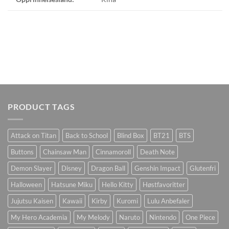
PRODUCT TAGS
Attack on Titan
Back to School
Blind Box
BT21
BTS
Buttons
Chainsaw Man
Cinnamoroll
Death Note
Demon Slayer
Disney
Dragon Ball
Genshin Impact
Glutenfri
Halloween
Hatsune Miku
Hello Kitty
Høstfavoritter
Jujutsu Kaisen
Kawaii
Kirby
Kuromi
Lulu Anbefaler
My Hero Academia
My Melody
Naruto
Nintendo
One Piece