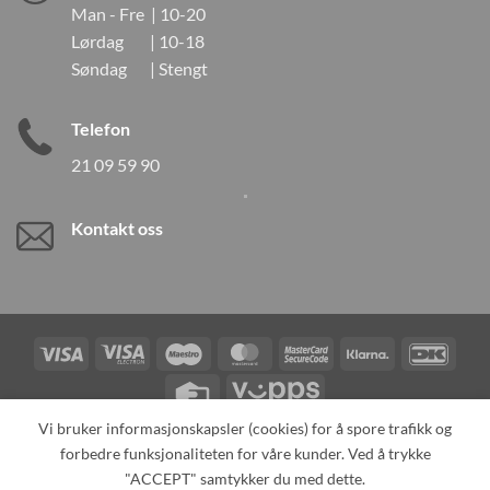
Man - Fre | 10-20
Lørdag | 10-18
Søndag | Stengt
Telefon
21 09 59 90
Kontakt oss
Visa
Visa
Maestro
MasterCard
MasterCard
Klarna
DanK
Electron
2
Credit
Vipps
Card
Vi bruker informasjonskapsler (cookies) for å spore trafikk og
forbedre funksjonaliteten for våre kunder. Ved å trykke
TILBAKEKALLINGER
KONTAKT OSS
OM OSS
SPESIALBESTILLING
MIN KONTO
ALL PRODUCTS
"ACCEPT" samtykker du med dette.