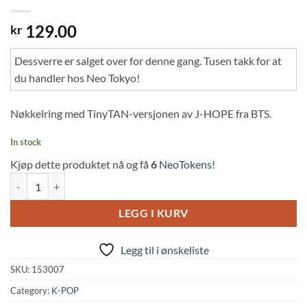
129.00
kr
Dessverre er salget over for denne gang. Tusen takk for at
du handler hos Neo Tokyo!
Nøkkelring med TinyTAN-versjonen av J-HOPE fra BTS.
In stock
Kjøp dette produktet nå og få
6
NeoTokens!
BTS: TinyTan Acrylic Key Chain - J-HOPE Butter Ver. (20cm, TinyTan) 
LEGG I KURV
Legg til i ønskeliste
SKU:
153007
Category:
K-POP