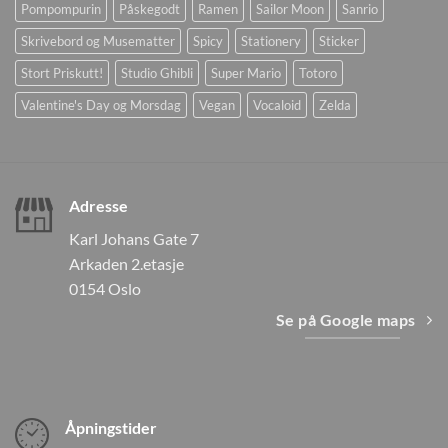
Pompompurin
Påskegodt
Ramen
Sailor Moon
Sanrio
Skrivebord og Musematter
Spicy
Stationery
Sticker
Stort Priskutt!
Studio Ghibli
Super Mario
Totoro
Valentine's Day og Morsdag
Vegan
Vocaloid
Zelda
Adresse
Karl Johans Gate 7
Arkaden 2.etasje
0154 Oslo
Se på Google maps
Åpningstider