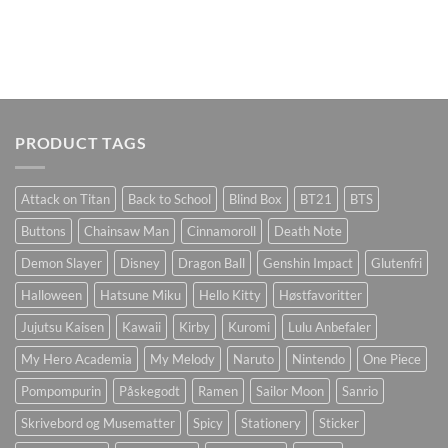
PRODUCT TAGS
Attack on Titan
Back to School
Blind Box
BT21
BTS
Buttons
Chainsaw Man
Cinnamoroll
Death Note
Demon Slayer
Disney
Dragon Ball
Genshin Impact
Glutenfri
Halloween
Hatsune Miku
Hello Kitty
Høstfavoritter
Jujutsu Kaisen
Kawaii
Kirby
Kuromi
Lulu Anbefaler
My Hero Academia
My Melody
Naruto
Nintendo
One Piece
Pompompurin
Påskegodt
Ramen
Sailor Moon
Sanrio
Skrivebord og Musematter
Spicy
Stationery
Sticker