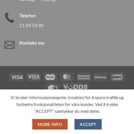
Telefon
21 09 59 90
Kontakt oss
Visa
Visa
Maestro
MasterCard
MasterCard
Klarna
DanK
Electron
2
Credit
Vipps
Card
Vi bruker informasjonskapsler (cookies) for å spore trafikk og
forbedre funksjonaliteten for våre kunder. Ved å trykke
TILBAKEKALLINGER
KONTAKT OSS
OM OSS
SPESIALBESTILLING
MIN KONTO
ALL PRODUCTS
"ACCEPT" samtykker du med dette.
Copyright 2026 ©
Neo Tokyo by Neo Tokyo Norway AS -With Love
MORE INFO
ACCEPT
from Japan-