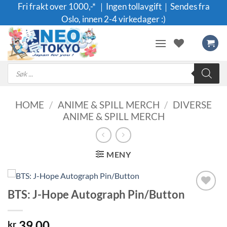
Skip
Fri frakt over 1000,-* ｜Ingen tollavgift｜Sendes fra
to
Oslo, innen 2-4 virkedager :)
content
Products
search
HOME
/
ANIME & SPILL MERCH
/
DIVERSE
ANIME & SPILL MERCH
MENY
BTS: J-Hope Autograph Pin/Button
Legg til i
ønskeliste
39.00
kr