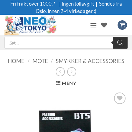
Skip
Fri frakt over 1000,-* ｜Ingen tollavgift｜Sendes fra
to
Oslo, innen 2-4 virkedager :)
content
Products
search
HOME
/
MOTE
/
SMYKKER & ACCESSORIES
MENY
Legg til i
ønskeliste