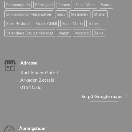
Pompompurin
Påskegodt
Ramen
Sailor Moon
Sanrio
Skrivebord og Musematter
Spicy
Stationery
Sticker
Stort Priskutt!
Studio Ghibli
Super Mario
Totoro
Valentine's Day og Morsdag
Vegan
Vocaloid
Zelda
Adresse
Karl Johans Gate 7
Arkaden 2.etasje
0154 Oslo
Se på Google maps
Åpningstider