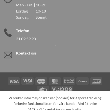
Man - Fre | 10-20
Lørdag | 10-18
Søndag | Stengt
Telefon
21 09 59 90
Kontakt oss
Visa
Visa
Maestro
MasterCard
MasterCard
Klarna
DanK
Electron
2
Credit
Vipps
Card
Vi bruker informasjonskapsler (cookies) for å spore trafikk og
forbedre funksjonaliteten for våre kunder. Ved å trykke
TILBAKEKALLINGER
KONTAKT OSS
OM OSS
SPESIALBESTILLING
MIN KONTO
ALL PRODUCTS
"ACCEPT" samtykker du med dette.