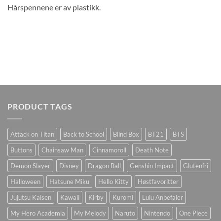
Hårspennene er av plastikk.
PRODUCT TAGS
Attack on Titan
Back to School
Blind Box
BT21
BTS
Buttons
Chainsaw Man
Cinnamoroll
Death Note
Demon Slayer
Disney
Dragon Ball
Genshin Impact
Glutenfri
Halloween
Hatsune Miku
Hello Kitty
Høstfavoritter
Jujutsu Kaisen
Kawaii
Kirby
Kuromi
Lulu Anbefaler
My Hero Academia
My Melody
Naruto
Nintendo
One Piece