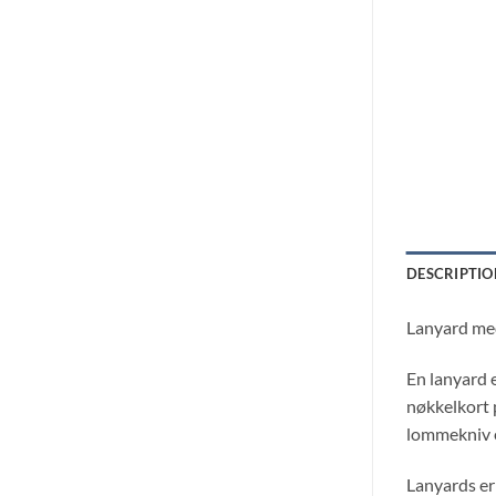
DESCRIPTIO
Lanyard med
En lanyard e
nøkkelkort 
lommekniv e
Lanyards er 