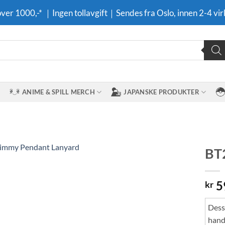
 over 1000,-* ｜Ingen tollavgift｜Sendes fra Oslo, innen 2-4 vir
ANIME & SPILL MERCH
JAPANSKE PRODUKTER
BT
Legg til i
5
ønskeliste
kr
Dessv
hand