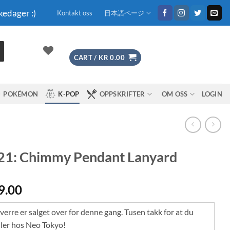
kedager :)
Kontakt oss
日本語ページ
CART /
KR
0.00
POKÉMON
K-POP
OPPSKRIFTER
OM OSS
LOGIN
21: Chimmy Pendant Lanyard
9.00
erre er salget over for denne gang. Tusen takk for at du
ler hos Neo Tokyo!