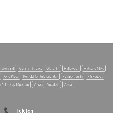
ragon Ball
Genshin Impact
Glutenfri
Halloween
Hatsune Miku
One Piece
Perfekt for Julekalender
Pompompurin
Påskegodt
ne's Day og Morsdag
Vegan
Vocaloid
Zelda
Telefon