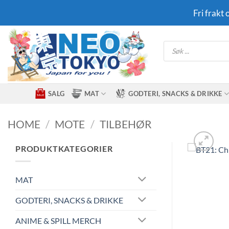
Skip
Fri frakt
to
content
Products
search
SALG
MAT
GODTERI, SNACKS & DRIKKE
HOME
/
MOTE
/
TILBEHØR
PRODUKTKATEGORIER
MAT
GODTERI, SNACKS & DRIKKE
ANIME & SPILL MERCH