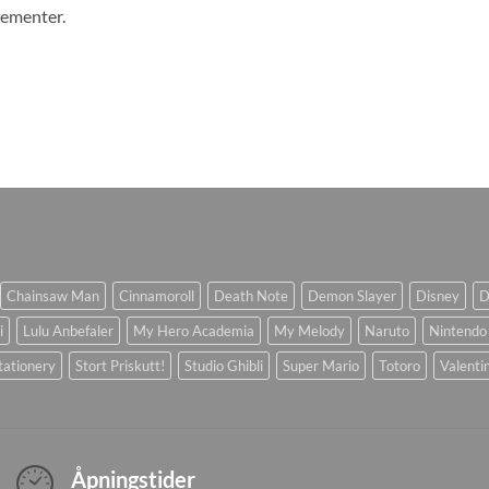
gementer.
Chainsaw Man
Cinnamoroll
Death Note
Demon Slayer
Disney
D
i
Lulu Anbefaler
My Hero Academia
My Melody
Naruto
Nintendo
tationery
Stort Priskutt!
Studio Ghibli
Super Mario
Totoro
Valenti
Åpningstider