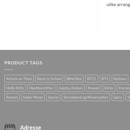
ulike arran
PRODUCT TAGS
Attack on Titan
Back to School
Blind Box
BT21
BTS
Buttons
Hello Kitty
Høstfavoritter
Jujutsu Kaisen
Kawaii
Kirby
Kurom
Ramen
Sailor Moon
Sanrio
Skrivebord og Musematter
Spicy
S
Adresse