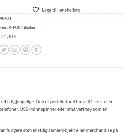
Legg til i ønskeliste
48431
ries:
K-POP
,
Tilbehør
T21
,
BTS
lett tilgjengelige. Den er perfekt for å bære ID-kort eller
iltelefoner, USB-minnepinner eller små verktøy som en
g kan fungere som et stilig samlerobjekt eller merchandise på