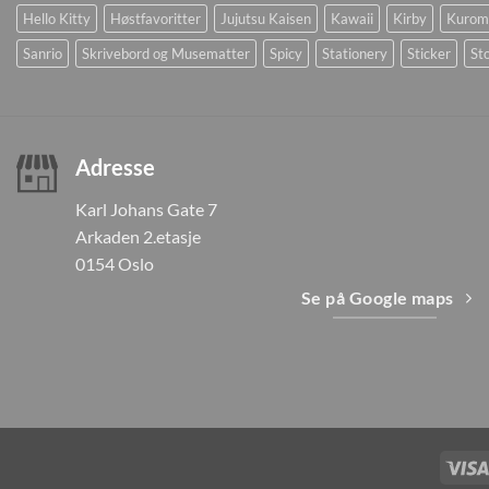
Hello Kitty
Høstfavoritter
Jujutsu Kaisen
Kawaii
Kirby
Kurom
Sanrio
Skrivebord og Musematter
Spicy
Stationery
Sticker
Sto
Adresse
Karl Johans Gate 7
Arkaden 2.etasje
0154 Oslo
Se på Google maps