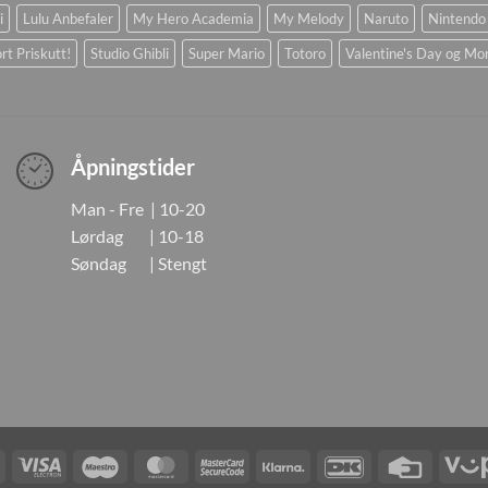
i
Lulu Anbefaler
My Hero Academia
My Melody
Naruto
Nintendo
rt Priskutt!
Studio Ghibli
Super Mario
Totoro
Valentine's Day og Mo
Åpningstider
Man - Fre | 10-20
Lørdag | 10-18
Søndag | Stengt
Visa
Visa
Maestro
MasterCard
MasterCard
Klarna
DanKort
Credit