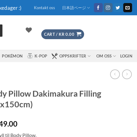
kedager :)
Kontakt oss
日本語ページ
CART /
KR
0.00
POKÉMON
K-POP
OPPSKRIFTER
OM OSS
LOGIN
y Pillow Dakimakura Filling
0x150cm)
49.00
ll til Body Pillow.