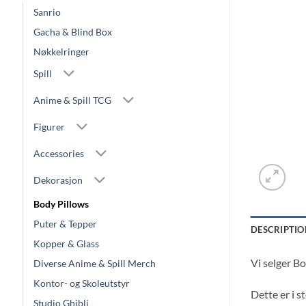
Sanrio
Gacha & Blind Box
Nøkkelringer
Spill
Anime & Spill TCG
Figurer
Accessories
Dekorasjon
Body Pillows
Puter & Tepper
DESCRIPTIO
Kopper & Glass
Vi selger Bo
Diverse Anime & Spill Merch
Kontor- og Skoleutstyr
Dette er i s
Studio Ghibli