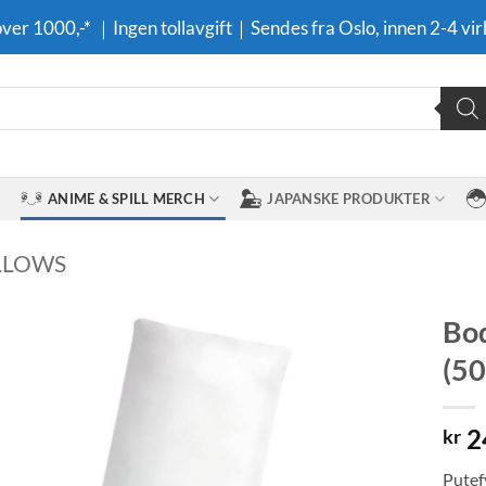
 over 1000,-* ｜Ingen tollavgift｜Sendes fra Oslo, innen 2-4 vir
ANIME & SPILL MERCH
JAPANSKE PRODUKTER
LLOWS
Bod
(5
Legg til i
ønskeliste
2
kr
Putefy