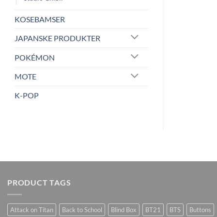
KOSEBAMSER
JAPANSKE PRODUKTER
POKÉMON
MOTE
K-POP
PRODUCT TAGS
Attack on Titan
Back to School
Blind Box
BT21
BTS
Buttons