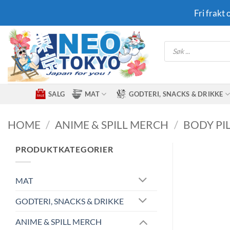
Skip
Fri frakt
to
content
Products
search
SALG
MAT
GODTERI, SNACKS & DRIKKE
HOME
/
ANIME & SPILL MERCH
/
BODY PI
PRODUKTKATEGORIER
MAT
GODTERI, SNACKS & DRIKKE
ANIME & SPILL MERCH