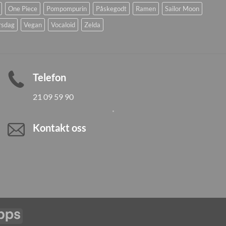
One Piece
Pompompurin
Påskegodt
Ramen
Sailor Moon
rsdag
Vegan
Vocaloid
Zelda
Telefon
21 09 59 90
Kontakt oss
Vipps