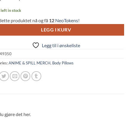
left in stock
dette produktet nå og få
12
NeoTokens!
LEGG I KURV
Legg til i ønskeliste
49350
ries:
ANIME & SPILL MERCH
,
Body Pillows
u gjøre det her.