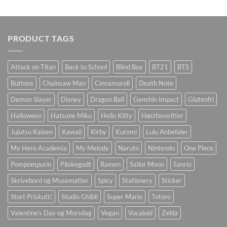
PRODUCT TAGS
Attack on Titan
Back to School
Blind Box
BT21
BTS
Buttons
Chainsaw Man
Cinnamoroll
Death Note
Demon Slayer
Disney
Dragon Ball
Genshin Impact
Glutenfri
Halloween
Hatsune Miku
Hello Kitty
Høstfavoritter
Jujutsu Kaisen
Kawaii
Kirby
Kuromi
Lulu Anbefaler
My Hero Academia
My Melody
Naruto
Nintendo
One Piece
Pompompurin
Påskegodt
Ramen
Sailor Moon
Sanrio
Skrivebord og Musematter
Spicy
Stationery
Sticker
Stort Priskutt!
Studio Ghibli
Super Mario
Totoro
Valentine's Day og Morsdag
Vegan
Vocaloid
Zelda