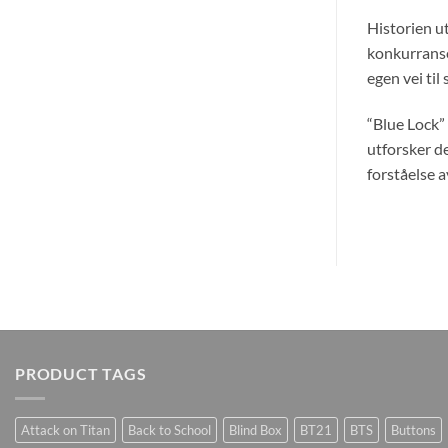
Historien u
konkurranse
egen vei til
“Blue Lock”
utforsker d
forståelse 
PRODUCT TAGS
Attack on Titan
Back to School
Blind Box
BT21
BTS
Buttons