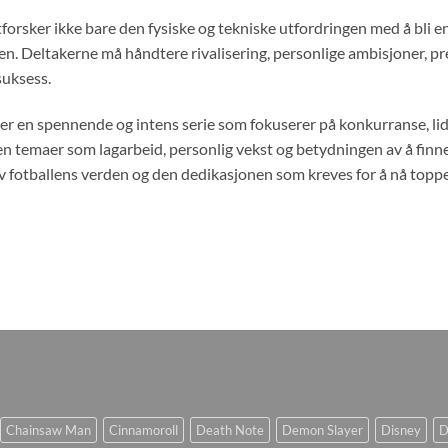
tforsker ikke bare den fysiske og tekniske utfordringen med å bli
n. Deltakerne må håndtere rivalisering, personlige ambisjoner, pre
 suksess.
 er en spennende og intens serie som fokuserer på konkurranse, 
en temaer som lagarbeid, personlig vekst og betydningen av å finne
av fotballens verden og den dedikasjonen som kreves for å nå topp
Chainsaw Man
Cinnamoroll
Death Note
Demon Slayer
Disney
D