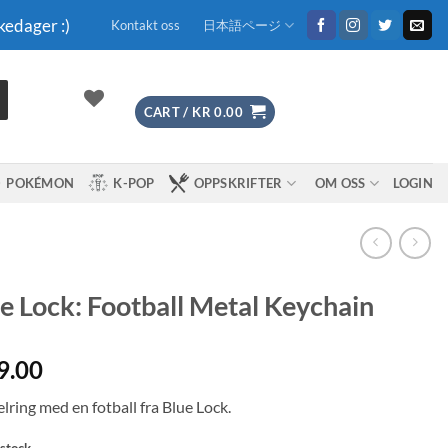
kedager :)
Kontakt oss
日本語ページ
CART /
KR
0.00
POKÉMON
K-POP
OPPSKRIFTER
OM OSS
LOGIN
e Lock: Football Metal Keychain
9.00
lring med en fotball fra Blue Lock.
 stock