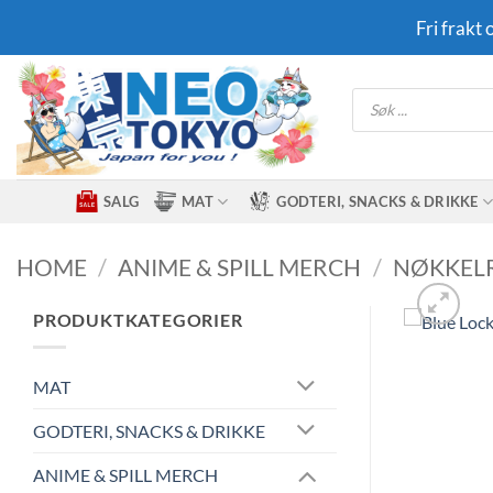
Skip
Fri frakt
to
content
Products
search
SALG
MAT
GODTERI, SNACKS & DRIKKE
HOME
/
ANIME & SPILL MERCH
/
NØKKEL
PRODUKTKATEGORIER
MAT
GODTERI, SNACKS & DRIKKE
ANIME & SPILL MERCH