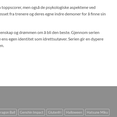
 en toppscorer, men også de psykologiske aspektene ved
sset fra trenere og deres egne indre demoner for å finne sin
lidenskap og drømmen om å bli den beste. Gjennom serien
 ens egen identitet som idrettsutøver. Serien gir en dypere
en.
ragon Ball
Genshin Impact
Glutenfri
Halloween
Hatsune Miku