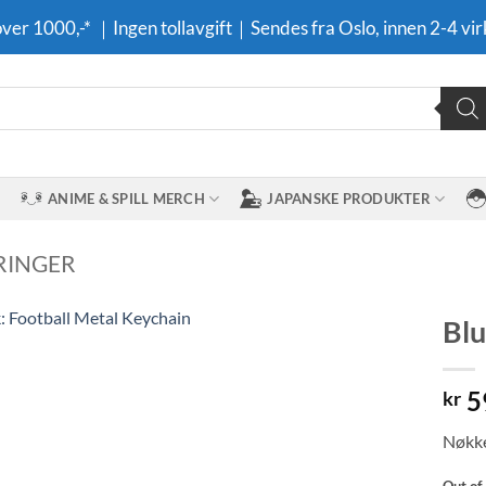
 over 1000,-* ｜Ingen tollavgift｜Sendes fra Oslo, innen 2-4 vir
ANIME & SPILL MERCH
JAPANSKE PRODUKTER
RINGER
Blu
Legg til i
5
ønskeliste
kr
Nøkke
Out of