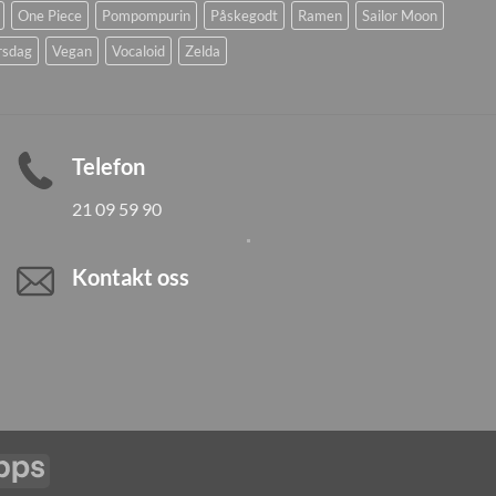
One Piece
Pompompurin
Påskegodt
Ramen
Sailor Moon
rsdag
Vegan
Vocaloid
Zelda
Telefon
21 09 59 90
Kontakt oss
Vipps