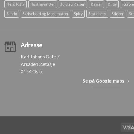
Hello Kitty
Høstfavoritter
Jujutsu Kaisen
Kawaii
Kirby
Kurom
Sanrio
Skrivebord og Musematter
Spicy
Stationery
Sticker
Sto
Adresse
Karl Johans Gate 7
Arkaden 2.etasje
0154 Oslo
Se på Google maps