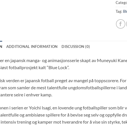
Catego
Tag:
Bl
N
ADDITIONAL INFORMATION
DISCUSSION (0)
 er en japansk manga- og animasjonsserie skapt av Muneyuki Kanesh
øst fotballprosjekt kalt “Blue Lock”.
tisk verden er japansk fotball preget av mangel på toppscorere. For
ram som samler de mest talentfulle ungdomsfotballspillerne i land
antere seire i enhver kamp.
n i serien er Yoichi Isagi, en lovende ung fotballspiller som blir
lentfulle og ambisiøse spillere for å bevise seg selv og oppfylle 
intensiv trening og kamper mot hverandre for å vise sin styrke, tek