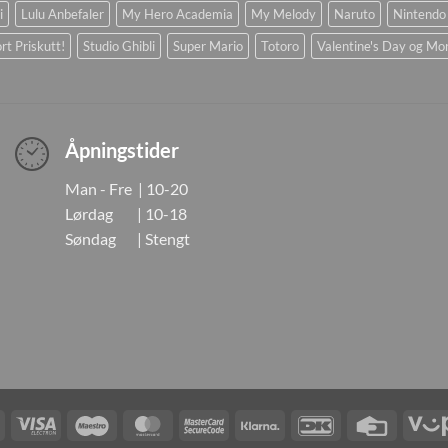
i
Lulu Anbefaler
My Hero Academia
My Melody
Naruto
Nintendo
rt Priskutt!
Studio Ghibli
Super Mario
Totoro
Valentine's Day og Mo
Åpningstider
Man - Fre | 10-20
Lørdag | 10-18
Søndag | Stengt
Visa
Visa
Maestro
MasterCard
MasterCard
Klarna
DanKort
Credit
Electron
2
Card