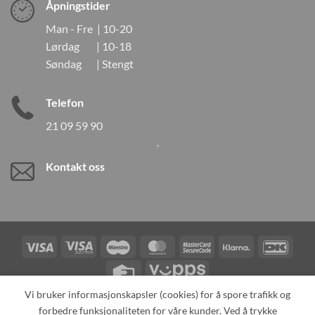
Åpningstider
Man - Fre | 10-20
Lørdag | 10-18
Søndag | Stengt
Telefon
21 09 59 90
Kontakt oss
Visa
Visa
Maestro
MasterCard
MasterCard
Klarna
DanK
Electron
2
Credit
Vipps
Card
Vi bruker informasjonskapsler (cookies) for å spore trafikk og
forbedre funksjonaliteten for våre kunder. Ved å trykke