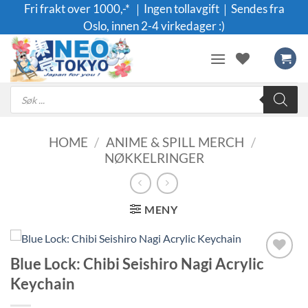
Skip
Fri frakt over 1000,-* ｜Ingen tollavgift｜Sendes fra
to
Oslo, innen 2-4 virkedager :)
content
Products
search
HOME
/
ANIME & SPILL MERCH
/
NØKKELRINGER
MENY
Blue Lock: Chibi Seishiro Nagi Acrylic
Legg til i
Keychain
ønskeliste