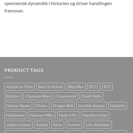
spennende dynamikk i historien og driver handlingen
fremover.
PRODUCT TAGS
Attack on Titan
Back to School
Blind Box
BT21
BTS
Buttons
Chainsaw Man
Cinnamoroll
Death Note
Demon Slayer
Disney
Dragon Ball
Genshin Impact
Glutenfri
Halloween
Hatsune Miku
Hello Kitty
Høstfavoritter
Jujutsu Kaisen
Kawaii
Kirby
Kuromi
Lulu Anbefaler