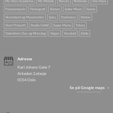
My Hero Academia
My Melody
Naruto
Nintendo
One Piece
Pompompurin
Påskegodt
Ramen
Sailor Moon
Sanrio
Skrivebord og Musematter
Spicy
Stationery
Sticker
Stort Priskutt!
Studio Ghibli
Super Mario
Totoro
Valentine's Day og Morsdag
Vegan
Vocaloid
Zelda
Adresse
Karl Johans Gate 7
Arkaden 2.etasje
0154 Oslo
Se på Google maps