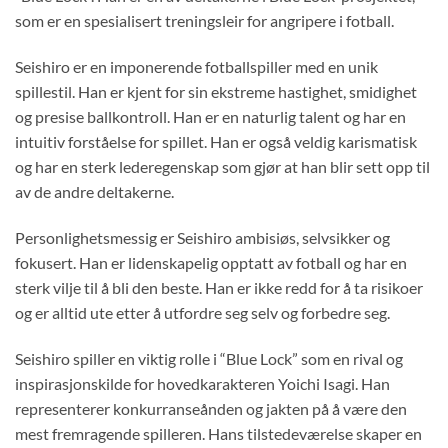
som er en spesialisert treningsleir for angripere i fotball.
Seishiro er en imponerende fotballspiller med en unik
spillestil. Han er kjent for sin ekstreme hastighet, smidighet
og presise ballkontroll. Han er en naturlig talent og har en
intuitiv forståelse for spillet. Han er også veldig karismatisk
og har en sterk lederegenskap som gjør at han blir sett opp til
av de andre deltakerne.
Personlighetsmessig er Seishiro ambisiøs, selvsikker og
fokusert. Han er lidenskapelig opptatt av fotball og har en
sterk vilje til å bli den beste. Han er ikke redd for å ta risikoer
og er alltid ute etter å utfordre seg selv og forbedre seg.
Seishiro spiller en viktig rolle i “Blue Lock” som en rival og
inspirasjonskilde for hovedkarakteren Yoichi Isagi. Han
representerer konkurranseånden og jakten på å være den
mest fremragende spilleren. Hans tilstedeværelse skaper en