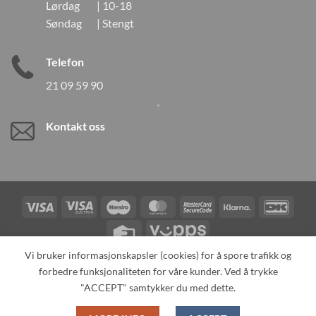
Lørdag | 10-18
Søndag | Stengt
Telefon
21 09 59 90
Kontakt oss
Visa
Visa
Maestro
MasterCard
MasterCard
Klarna
DanK
Electron
2
Credit
Vipps
Card
Vi bruker informasjonskapsler (cookies) for å spore trafikk og
forbedre funksjonaliteten for våre kunder. Ved å trykke
TILBAKEKALLINGER
KONTAKT OSS
OM OSS
SPESIALBESTILLING
MIN KONTO
ALL PRODUCTS
"ACCEPT" samtykker du med dette.
Copyright 2026 ©
Neo Tokyo by Neo Tokyo Norway AS -With Love