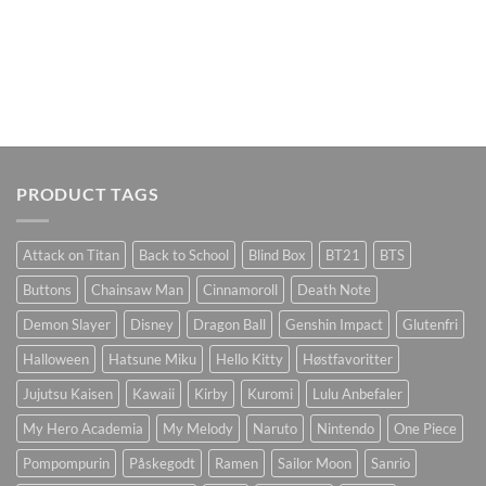
PRODUCT TAGS
Attack on Titan
Back to School
Blind Box
BT21
BTS
Buttons
Chainsaw Man
Cinnamoroll
Death Note
Demon Slayer
Disney
Dragon Ball
Genshin Impact
Glutenfri
Halloween
Hatsune Miku
Hello Kitty
Høstfavoritter
Jujutsu Kaisen
Kawaii
Kirby
Kuromi
Lulu Anbefaler
My Hero Academia
My Melody
Naruto
Nintendo
One Piece
Pompompurin
Påskegodt
Ramen
Sailor Moon
Sanrio