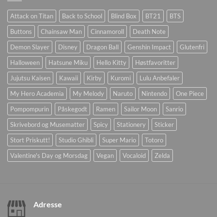
Attack on Titan
Back to School
Blind Box
BT21
BTS
Buttons
Chainsaw Man
Cinnamoroll
Death Note
Demon Slayer
Disney
Dragon Ball
Genshin Impact
Glutenfri
Halloween
Hatsune Miku
Hello Kitty
Høstfavoritter
Jujutsu Kaisen
Kawaii
Kirby
Kuromi
Lulu Anbefaler
My Hero Academia
My Melody
Naruto
Nintendo
One Piece
Pompompurin
Påskegodt
Ramen
Sailor Moon
Sanrio
Skrivebord og Musematter
Spicy
Stationery
Sticker
Stort Priskutt!
Studio Ghibli
Super Mario
Totoro
Valentine's Day og Morsdag
Vegan
Vocaloid
Zelda
Adresse