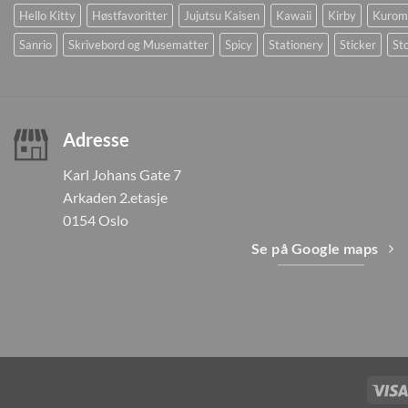
Hello Kitty
Høstfavoritter
Jujutsu Kaisen
Kawaii
Kirby
Kurom
Sanrio
Skrivebord og Musematter
Spicy
Stationery
Sticker
Sto
Adresse
Karl Johans Gate 7
Arkaden 2.etasje
0154 Oslo
Se på Google maps