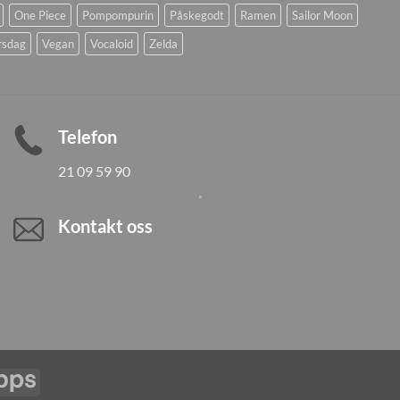
One Piece
Pompompurin
Påskegodt
Ramen
Sailor Moon
rsdag
Vegan
Vocaloid
Zelda
Telefon
21 09 59 90
Kontakt oss
Vipps