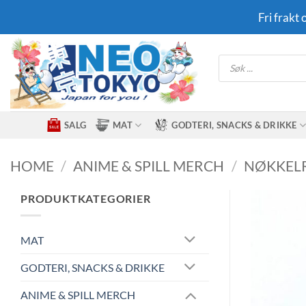
Skip
Fri frakt
to
content
Products
search
SALG
MAT
GODTERI, SNACKS & DRIKKE
HOME
/
ANIME & SPILL MERCH
/
NØKKEL
PRODUKTKATEGORIER
MAT
GODTERI, SNACKS & DRIKKE
ANIME & SPILL MERCH