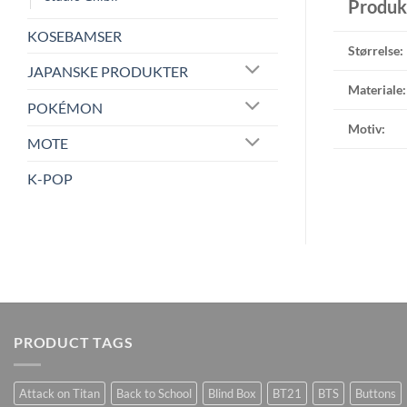
Produk
KOSEBAMSER
Størrelse:
JAPANSKE PRODUKTER
Materiale:
POKÉMON
Motiv:
MOTE
K-POP
PRODUCT TAGS
Attack on Titan
Back to School
Blind Box
BT21
BTS
Buttons