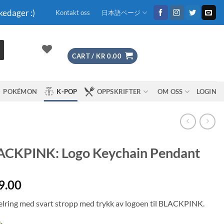
kedager :)
Kontakt oss
日本語ページ
CART /
KR
0.00
POKÉMON
K-POP
OPPSKRIFTER
OM OSS
LOGIN
ACKPINK: Logo Keychain Pendant
9.00
lring med svart stropp med trykk av logoen til BLACKPINK.
k