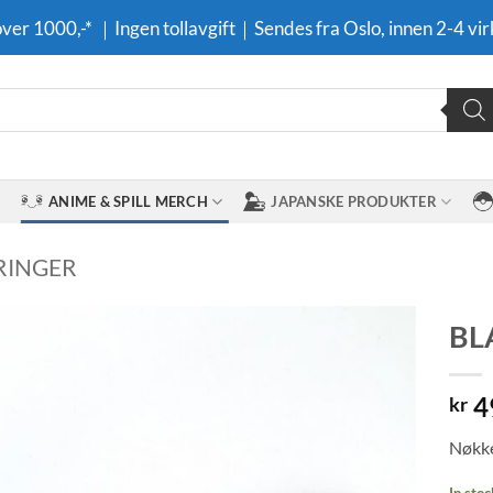
 over 1000,-* ｜Ingen tollavgift｜Sendes fra Oslo, innen 2-4 vir
ANIME & SPILL MERCH
JAPANSKE PRODUKTER
RINGER
BL
Legg til i
4
ønskeliste
kr
Nøkke
In stoc