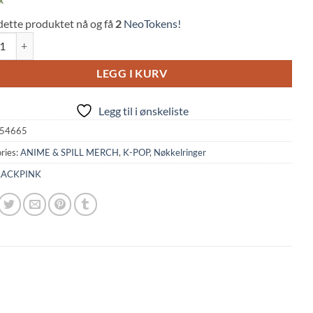
dette produktet nå og få
2
NeoTokens!
PINK: Logo Keychain Pendant quantity
LEGG I KURV
Legg til i ønskeliste
54665
ries:
ANIME & SPILL MERCH
,
K-POP
,
Nøkkelringer
LACKPINK