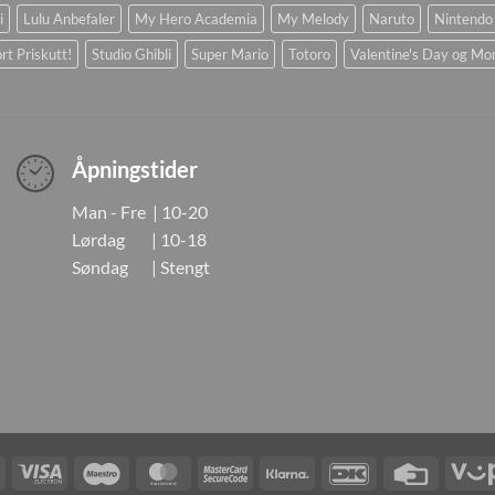
i
Lulu Anbefaler
My Hero Academia
My Melody
Naruto
Nintendo
rt Priskutt!
Studio Ghibli
Super Mario
Totoro
Valentine's Day og Mo
Åpningstider
Man - Fre | 10-20
Lørdag | 10-18
Søndag | Stengt
Visa
Visa
Maestro
MasterCard
MasterCard
Klarna
DanKort
Credit