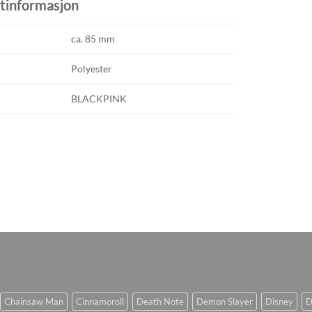
tinformasjon
ca. 85 mm
Polyester
BLACKPINK
Chainsaw Man
Cinnamoroll
Death Note
Demon Slayer
Disney
D