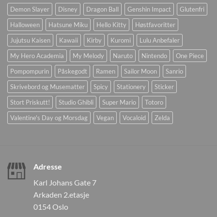
Demon Slayer
Disney
Dragon Ball
Genshin Impact
Glutenfri
Halloween
Hatsune Miku
Hello Kitty
Høstfavoritter
Jujutsu Kaisen
Kawaii
Kirby
Kuromi
Lulu Anbefaler
My Hero Academia
My Melody
Naruto
Nintendo
One Piece
Pompompurin
Påskegodt
Ramen
Sailor Moon
Sanrio
Skrivebord og Musematter
Spicy
Stationery
Sticker
Stort Priskutt!
Studio Ghibli
Super Mario
Totoro
Valentine's Day og Morsdag
Vegan
Vocaloid
Zelda
Adresse
Karl Johans Gate 7
Arkaden 2.etasje
0154 Oslo