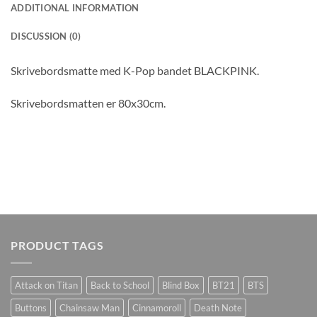
ADDITIONAL INFORMATION
DISCUSSION (0)
Skrivebordsmatte med K-Pop bandet BLACKPINK.
Skrivebordsmatten er 80x30cm.
PRODUCT TAGS
Attack on Titan
Back to School
Blind Box
BT21
BTS
Buttons
Chainsaw Man
Cinnamoroll
Death Note