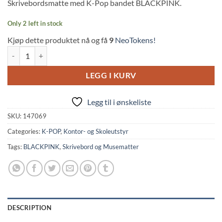
Skrivebordsmatte med K-Pop bandet BLACKPINK.
Only 2 left in stock
Kjøp dette produktet nå og få
9
NeoTokens!
BLACKPINK: Born Pink Deskmat (80x30cm) quantity
LEGG I KURV
Legg til i ønskeliste
SKU:
147069
Categories:
K-POP
,
Kontor- og Skoleutstyr
Tags:
BLACKPINK
,
Skrivebord og Musematter
DESCRIPTION