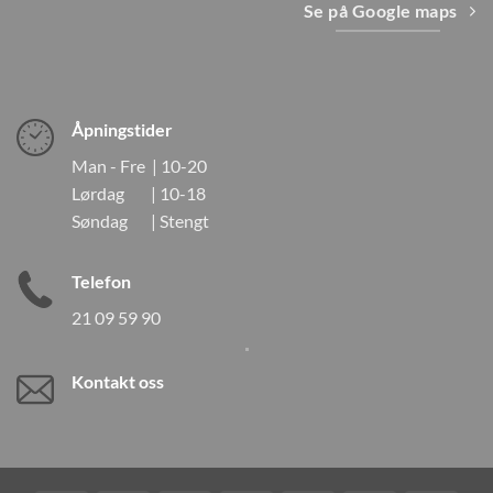
Se på Google maps
Åpningstider
Man - Fre | 10-20
Lørdag | 10-18
Søndag | Stengt
Telefon
21 09 59 90
Kontakt oss