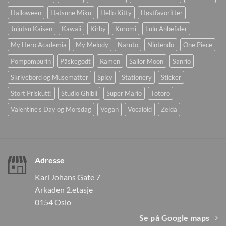
Halloween
Hatsune Miku
Hello Kitty
Høstfavoritter
Jujutsu Kaisen
Kawaii
Kirby
Kuromi
Lulu Anbefaler
My Hero Academia
My Melody
Naruto
Nintendo
One Piece
Pompompurin
Påskegodt
Ramen
Sailor Moon
Sanrio
Skrivebord og Musematter
Spicy
Stationery
Sticker
Stort Priskutt!
Studio Ghibli
Super Mario
Totoro
Valentine's Day og Morsdag
Vegan
Vocaloid
Zelda
Adresse
Karl Johans Gate 7
Arkaden 2.etasje
0154 Oslo
Se på Google maps