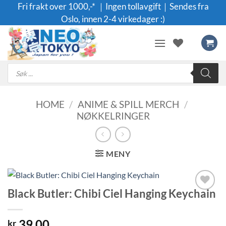
Skip
Fri frakt over 1000,-* ｜Ingen tollavgift｜Sendes fra
to
Oslo, innen 2-4 virkedager :)
content
Products
search
HOME
/
ANIME & SPILL MERCH
/
NØKKELRINGER
MENY
Black Butler: Chibi Ciel Hanging Keychain
Legg til i
ønskeliste
39.00
kr