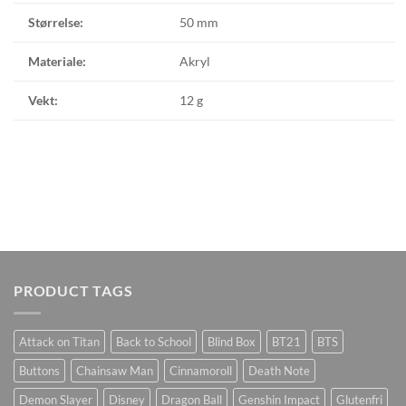
Størrelse:
50 mm
Materiale:
Akryl
Vekt:
12 g
PRODUCT TAGS
Attack on Titan
Back to School
Blind Box
BT21
BTS
Buttons
Chainsaw Man
Cinnamoroll
Death Note
Demon Slayer
Disney
Dragon Ball
Genshin Impact
Glutenfri