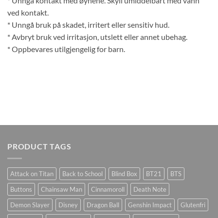
* Unngå kontakt med øynene. Skyll umiddelbart med vann
ved kontakt.
* Unngå bruk på skadet, irritert eller sensitiv hud.
* Avbryt bruk ved irritasjon, utslett eller annet ubehag.
* Oppbevares utilgjengelig for barn.
PRODUCT TAGS
Attack on Titan
Back to School
Blind Box
BT21
BTS
Buttons
Chainsaw Man
Cinnamoroll
Death Note
Demon Slayer
Disney
Dragon Ball
Genshin Impact
Glutenfri