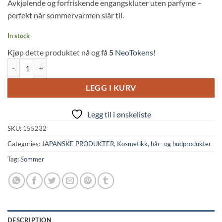
Avkjølende og forfriskende engangskluter uten parfyme –
perfekt når sommervarmen slår til.
In stock
Kjøp dette produktet nå og få
5
NeoTokens!
Biore: Cooling Towel 46cm - Unscented (5 sheets, Kao) quantity
LEGG I KURV
Legg til i ønskeliste
SKU:
155232
Categories:
JAPANSKE PRODUKTER
,
Kosmetikk, hår- og hudprodukter
Tag:
Sommer
DESCRIPTION