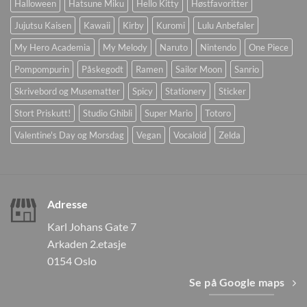
Halloween
Hatsune Miku
Hello Kitty
Høstfavoritter
Jujutsu Kaisen
Kawaii
Kirby
Kuromi
Lulu Anbefaler
My Hero Academia
My Melody
Naruto
Nintendo
One Piece
Pompompurin
Påskegodt
Ramen
Sailor Moon
Sanrio
Skrivebord og Musematter
Spicy
Stationery
Sticker
Stort Priskutt!
Studio Ghibli
Super Mario
Totoro
Valentine's Day og Morsdag
Vegan
Vocaloid
Zelda
Adresse
Karl Johans Gate 7
Arkaden 2.etasje
0154 Oslo
Se på Google maps