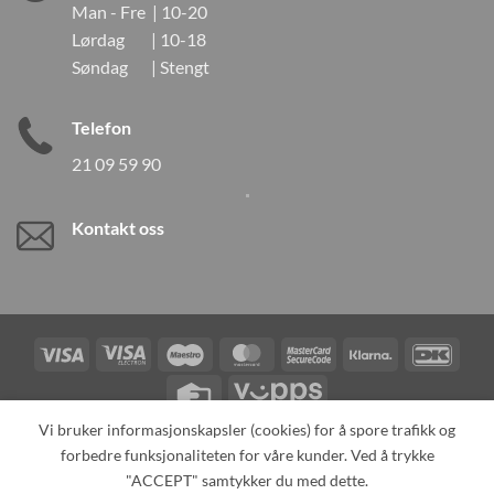
Man - Fre | 10-20
Lørdag | 10-18
Søndag | Stengt
Telefon
21 09 59 90
Kontakt oss
Visa
Visa
Maestro
MasterCard
MasterCard
Klarna
DanK
Electron
2
Credit
Vipps
Card
Vi bruker informasjonskapsler (cookies) for å spore trafikk og
forbedre funksjonaliteten for våre kunder. Ved å trykke
TILBAKEKALLINGER
KONTAKT OSS
OM OSS
SPESIALBESTILLING
MIN KONTO
ALL PRODUCTS
"ACCEPT" samtykker du med dette.