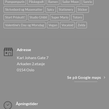
Pompompurin
Påskegodt
Ramen
Sailor Moon
Sanrio
Skrivebord og Musematter
Spicy
Stationery
Sticker
Stort Priskutt!
Studio Ghibli
Super Mario
Totoro
Valentine's Day og Morsdag
Vegan
Vocaloid
Zelda
Adresse
Karl Johans Gate 7
Arkaden 2.etasje
0154 Oslo
Se på Google maps
Åpningstider