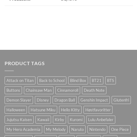
PRODUCT TAGS
Attack on Titan
Back to School
Blind Box
BT21
BTS
Buttons
Chainsaw Man
Cinnamoroll
Death Note
Demon Slayer
Disney
Dragon Ball
Genshin Impact
Glutenfri
Halloween
Hatsune Miku
Hello Kitty
Høstfavoritter
Jujutsu Kaisen
Kawaii
Kirby
Kuromi
Lulu Anbefaler
My Hero Academia
My Melody
Naruto
Nintendo
One Piece