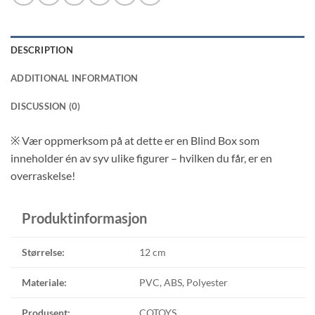
DESCRIPTION
ADDITIONAL INFORMATION
DISCUSSION (0)
※ V
ær oppmerksom på at dette er en Blind Box som
inneholder én av syv ulike figurer – hvilken du får, er en
overraskelse!
Produktinformasjon
Størrelse:
12 cm
Materiale:
PVC, ABS, Polyester
Produsent:
CQTOYS