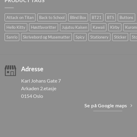
PRODUCT TAGS
Attack on Titan
Back to School
Blind Box
BT21
BTS
Buttons
Hello Kitty
Høstfavoritter
Jujutsu Kaisen
Kawaii
Kirby
Kurom
Sanrio
Skrivebord og Musematter
Spicy
Stationery
Sticker
Sto
Adresse
Karl Johans Gate 7
Arkaden 2.etasje
0154 Oslo
Se på Google maps