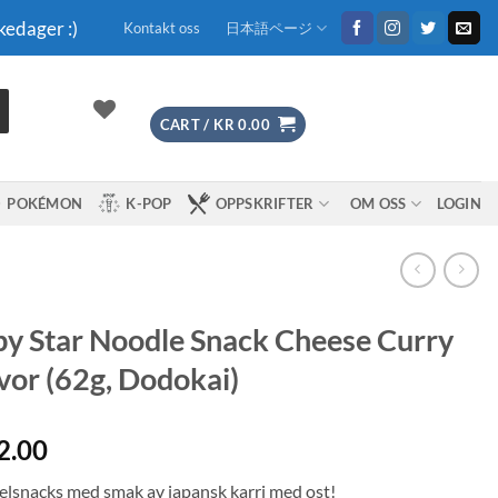
kedager :)
Kontakt oss
日本語ページ
CART /
KR
0.00
POKÉMON
K-POP
OPPSKRIFTER
OM OSS
LOGIN
y Star Noodle Snack Cheese Curry
vor (62g, Dodokai)
2.00
lsnacks med smak av japansk karri med ost!