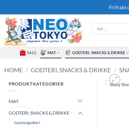
Skip
Fri frakt
to
content
Products
search
SALG
MAT
GODTERI, SNACKS & DRIKKE
HOME
/
GODTERI, SNACKS & DRIKKE
/
SN
PRODUKTKATEGORIER
MAT
GODTERI, SNACKS & DRIKKE
Gummigodteri