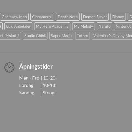
Chainsaw Man
Cinnamoroll
Death Note
Demon Slayer
Disney
D
i
Lulu Anbefaler
My Hero Academia
My Melody
Naruto
Nintendo
rt Priskutt!
Studio Ghibli
Super Mario
Totoro
Valentine's Day og Mo
Åpningstider
Man - Fre | 10-20
Lørdag | 10-18
Søndag | Stengt