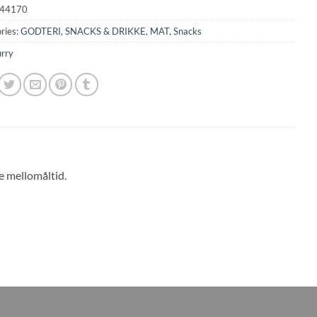
44170
ries:
GODTERI, SNACKS & DRIKKE
,
MAT
,
Snacks
rry
e mellomåltid.