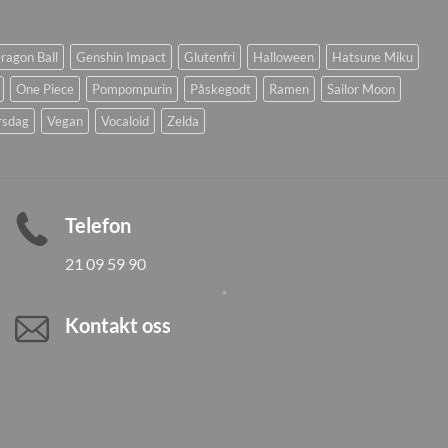
ragon Ball
Genshin Impact
Glutenfri
Halloween
Hatsune Miku
One Piece
Pompompurin
Påskegodt
Ramen
Sailor Moon
rsdag
Vegan
Vocaloid
Zelda
Telefon
21 09 59 90
Kontakt oss