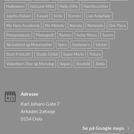
Halloween
Hatsune Miku
Hello Kitty
Høstfavoritter
Jujutsu Kaisen
Kawaii
Kirby
Kuromi
Lulu Anbefaler
My Hero Academia
My Melody
Naruto
Nintendo
One Piece
Pompompurin
Påskegodt
Ramen
Sailor Moon
Sanrio
Skrivebord og Musematter
Spicy
Stationery
Sticker
Stort Priskutt!
Studio Ghibli
Super Mario
Totoro
Valentine's Day og Morsdag
Vegan
Vocaloid
Zelda
Adresse
Karl Johans Gate 7
Arkaden 2.etasje
0154 Oslo
Se på Google maps