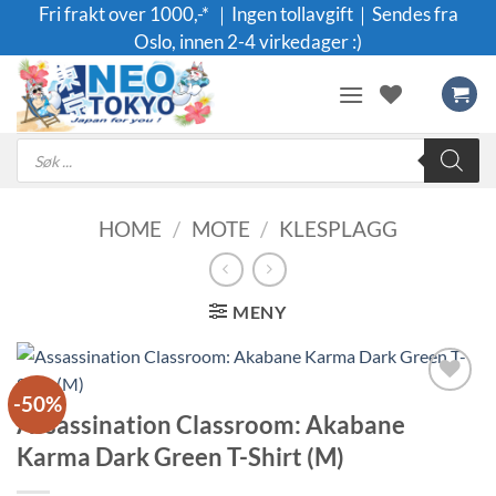
Skip
Fri frakt over 1000,-* ｜Ingen tollavgift｜Sendes fra
to
Oslo, innen 2-4 virkedager :)
content
Products
search
HOME
/
MOTE
/
KLESPLAGG
MENY
-50%
Legg til i
Assassination Classroom: Akabane
ønskeliste
Karma Dark Green T-Shirt (M)