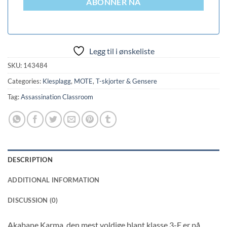
ABONNER NÅ
Legg til i ønskeliste
SKU:
143484
Categories:
Klesplagg
,
MOTE
,
T-skjorter & Gensere
Tag:
Assassination Classroom
DESCRIPTION
ADDITIONAL INFORMATION
DISCUSSION (0)
Akabane Karma, den mest voldige blant klasse 3-E er på