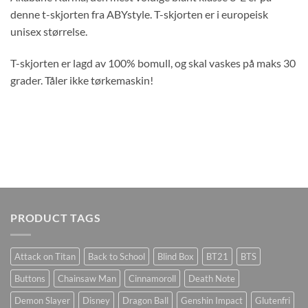
denne t-skjorten fra ABYstyle. T-skjorten er i europeisk
unisex størrelse.
T-skjorten er lagd av 100% bomull, og skal vaskes på maks 30
grader. Tåler ikke tørkemaskin!
PRODUCT TAGS
Attack on Titan
Back to School
Blind Box
BT21
BTS
Buttons
Chainsaw Man
Cinnamoroll
Death Note
Demon Slayer
Disney
Dragon Ball
Genshin Impact
Glutenfri