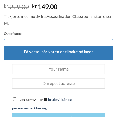
Original
Current
299.00
149.00
kr
kr
price
price
T-skjorte med motiv fra Assassination Classroom i størrelsen
was:
is:
M.
kr 299.00.
kr 149.00.
Out of stock
Få varsel når varen er tilbake på lager
Jeg samtykker til
bruksvilkår og
personvernerklæring
.