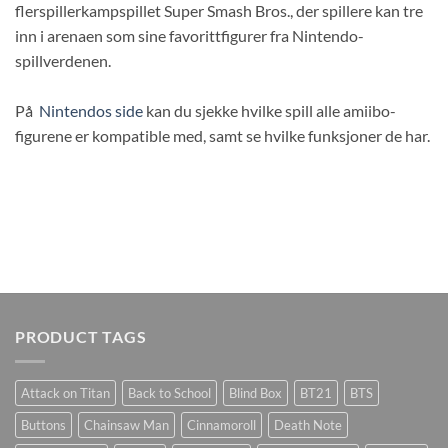
flerspillerkampspillet Super Smash Bros., der spillere kan tre
inn i arenaen som sine favorittfigurer fra Nintendo-
spillverdenen.
På
Nintendos side
kan du sjekke hvilke spill alle amiibo-
figurene er kompatible med, samt se hvilke funksjoner de har.
PRODUCT TAGS
Attack on Titan
Back to School
Blind Box
BT21
BTS
Buttons
Chainsaw Man
Cinnamoroll
Death Note