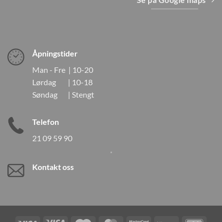
Åpningstider
Man - Fre | 10-20
Lørdag | 10-18
Søndag | Stengt
Telefon
21 09 59 90
Kontakt oss