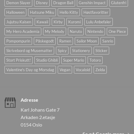
Demon Slayer
Disney
Dragon Ball
Genshin Impact
Glutenfri
Halloween
Hatsune Miku
Hello Kitty
Høstfavoritter
Jujutsu Kaisen
Kawaii
Kirby
Kuromi
Lulu Anbefaler
My Hero Academia
My Melody
Naruto
Nintendo
One Piece
Pompompurin
Påskegodt
Ramen
Sailor Moon
Sanrio
Skrivebord og Musematter
Spicy
Stationery
Sticker
Stort Priskutt!
Studio Ghibli
Super Mario
Totoro
Valentine's Day og Morsdag
Vegan
Vocaloid
Zelda
Adresse
Karl Johans Gate 7
Arkaden 2.etasje
0154 Oslo
Se på Google maps