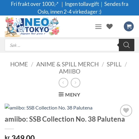
Skip
Fri frakt over 1000,-* ｜Ingen tollavgift｜Sendes fra
to
Oslo, innen 2-4 virkedager :)
content
Products
search
HOME
/
ANIME & SPILL MERCH
/
SPILL
/
AMIIBO
MENY
amiibo: SSB Collection No. 38 Palutena
Legg til i
ønskeliste
349.00
kr