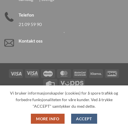
Telefon
21 09 59 90
Kontakt oss
Visa
Visa
Maestro
MasterCard
MasterCard
Klarna
DanK
Electron
2
Credit
Vipps
Card
Vi bruker informasjonskapsler (cookies) for å spore trafikk og
forbedre funksjonaliteten for våre kunder. Ved å trykke
TILBAKEKALLINGER
KONTAKT OSS
OM OSS
SPESIALBESTILLING
MIN KONTO
ALL PRODUCTS
"ACCEPT" samtykker du med dette.
Copyright 2026 ©
Neo Tokyo by Neo Tokyo Norway AS -With Love
MORE INFO
ACCEPT
from Japan-