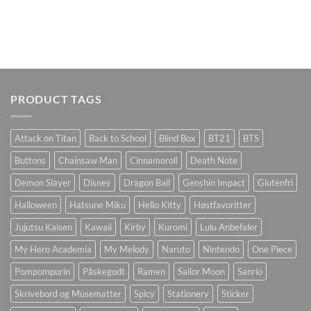
PRODUCT TAGS
Attack on Titan
Back to School
Blind Box
BT21
BTS
Buttons
Chainsaw Man
Cinnamoroll
Death Note
Demon Slayer
Disney
Dragon Ball
Genshin Impact
Glutenfri
Halloween
Hatsune Miku
Hello Kitty
Høstfavoritter
Jujutsu Kaisen
Kawaii
Kirby
Kuromi
Lulu Anbefaler
My Hero Academia
My Melody
Naruto
Nintendo
One Piece
Pompompurin
Påskegodt
Ramen
Sailor Moon
Sanrio
Skrivebord og Musematter
Spicy
Stationery
Sticker