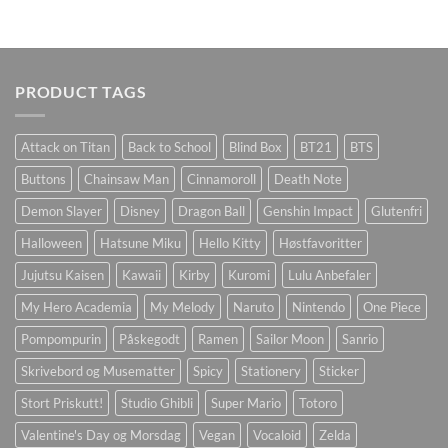
PRODUCT TAGS
Attack on Titan
Back to School
Blind Box
BT21
BTS
Buttons
Chainsaw Man
Cinnamoroll
Death Note
Demon Slayer
Disney
Dragon Ball
Genshin Impact
Glutenfri
Halloween
Hatsune Miku
Hello Kitty
Høstfavoritter
Jujutsu Kaisen
Kawaii
Kirby
Kuromi
Lulu Anbefaler
My Hero Academia
My Melody
Naruto
Nintendo
One Piece
Pompompurin
Påskegodt
Ramen
Sailor Moon
Sanrio
Skrivebord og Musematter
Spicy
Stationery
Sticker
Stort Priskutt!
Studio Ghibli
Super Mario
Totoro
Valentine's Day og Morsdag
Vegan
Vocaloid
Zelda