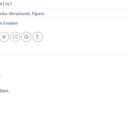
41767
ries:
Akrylstands
,
Figurer
re Emblem
!
lten.