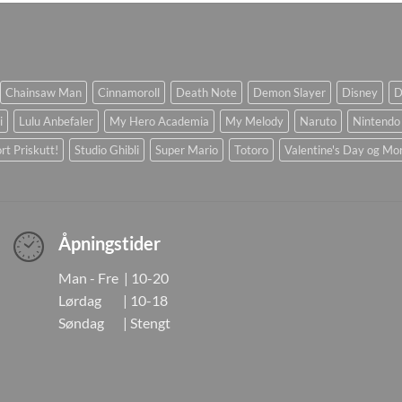
Chainsaw Man
Cinnamoroll
Death Note
Demon Slayer
Disney
D
i
Lulu Anbefaler
My Hero Academia
My Melody
Naruto
Nintendo
rt Priskutt!
Studio Ghibli
Super Mario
Totoro
Valentine's Day og Mo
Åpningstider
Man - Fre | 10-20
Lørdag | 10-18
Søndag | Stengt