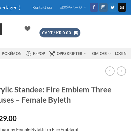
kedager :)
Kontakt oss
日本語ページ
CART /
KR
0.00
POKÉMON
K-POP
OPPSKRIFTER
OM OSS
LOGIN
ylic Standee: Fire Emblem Three
ses – Female Byleth
29.00
lfigur av Female Byleth fra Fire Emblem!