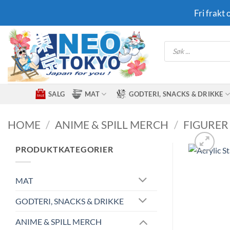
Skip
Fri frakt
to
content
Products
search
SALG
MAT
GODTERI, SNACKS & DRIKKE
HOME
/
ANIME & SPILL MERCH
/
FIGURER
PRODUKTKATEGORIER
MAT
GODTERI, SNACKS & DRIKKE
ANIME & SPILL MERCH