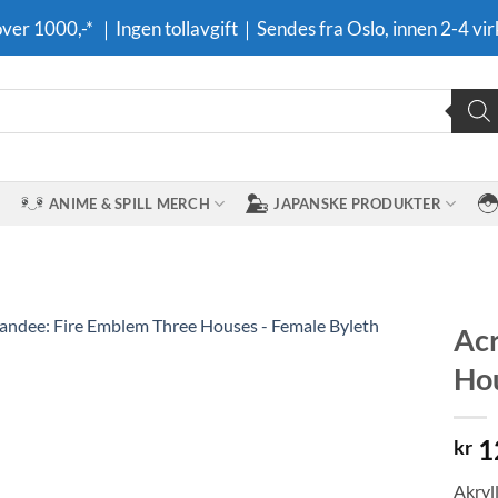
 over 1000,-* ｜Ingen tollavgift｜Sendes fra Oslo, innen 2-4 vir
ANIME & SPILL MERCH
JAPANSKE PRODUKTER
Acr
Hou
Legg til i
ønskeliste
1
kr
Akryl