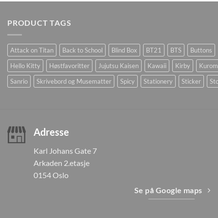
PRODUCT TAGS
Attack on Titan
Back to School
Blind Box
BT21
BTS
Buttons
Hello Kitty
Høstfavoritter
Jujutsu Kaisen
Kawaii
Kirby
Kurom
Sanrio
Skrivebord og Musematter
Spicy
Stationery
Sticker
Sto
Adresse
Karl Johans Gate 7
Arkaden 2.etasje
0154 Oslo
Se på Google maps