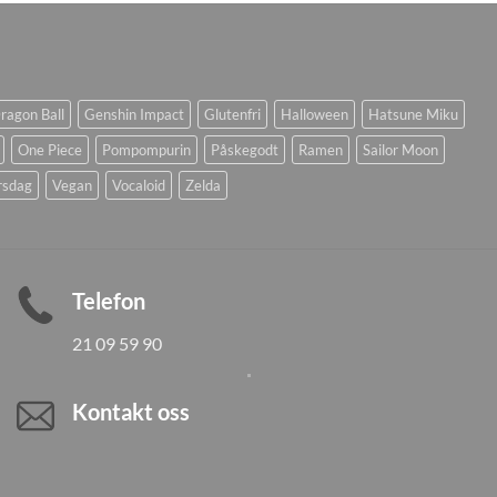
ragon Ball
Genshin Impact
Glutenfri
Halloween
Hatsune Miku
One Piece
Pompompurin
Påskegodt
Ramen
Sailor Moon
rsdag
Vegan
Vocaloid
Zelda
Telefon
21 09 59 90
Kontakt oss