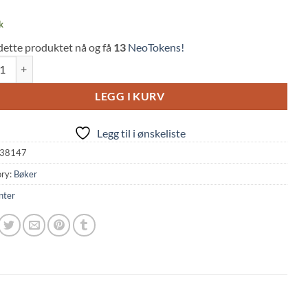
k
dette produktet nå og få
13
NeoTokens!
Asaki: Hokuou no Shiawase na Shakai no Tsukurikata quantity
LEGG I KURV
Legg til i ønskeliste
38147
ry:
Bøker
nter