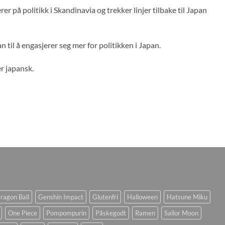
r på politikk i Skandinavia og trekker linjer tilbake til Japan
til å engasjerer seg mer for politikken i Japan.
er japansk.
ragon Ball
Genshin Impact
Glutenfri
Halloween
Hatsune Miku
One Piece
Pompompurin
Påskegodt
Ramen
Sailor Moon