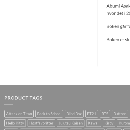
Abumi Asaki 
hvor det i 2
Boken går f
Boken er skr
PRODUCT TAGS
Attack on Titan
Back to School
Blind Box
BT21
BTS
Buttons
Hello Kitty
Høstfavoritter
Jujutsu Kaisen
Kawaii
Kirby
Kurom