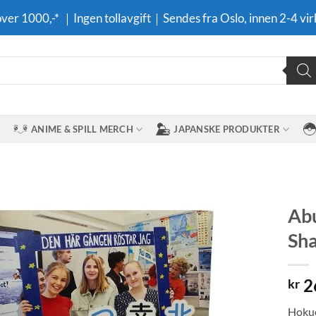
 over 1000,-* ｜Ingen tollavgift｜Sendes fra Oslo, innen 2-4 vir
ANIME & SPILL MERCH
JAPANSKE PRODUKTER
Abu
Sha
Legg til i
ønskeliste
2
kr
Hokuo