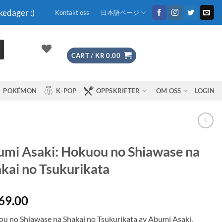
kedager :)
Kontakt oss
日本語ページ
CART /
KR
0.00
POKÉMON
K-POP
OPPSKRIFTER
OM OSS
LOGIN
mi Asaki: Hokuou no Shiawase na
kai no Tsukurikata
69.00
u no Shiawase na Shakai no Tsukurikata av Abumi Asaki.