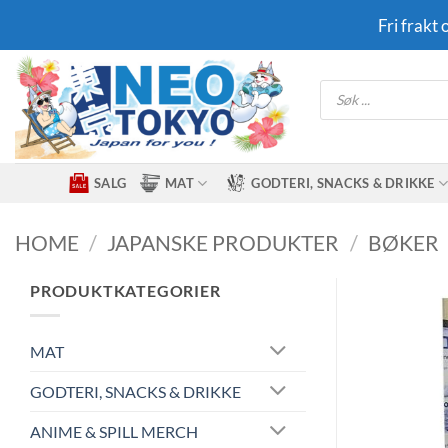
Skip
Fri frakt
to
content
Products
search
SALG
MAT
GODTERI, SNACKS & DRIKKE
HOME
/
JAPANSKE PRODUKTER
/
BØKER
PRODUKTKATEGORIER
MAT
GODTERI, SNACKS & DRIKKE
ANIME & SPILL MERCH