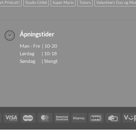
rt Priskutt!
Studio Ghibli
Super Mario
Totoro
Valentine's Day og Mo
Åpningstider
Man - Fre | 10-20
Lørdag | 10-18
Søndag | Stengt
Visa
Visa
Maestro
MasterCard
MasterCard
Klarna
DanKort
Credit
Electron
2
Card