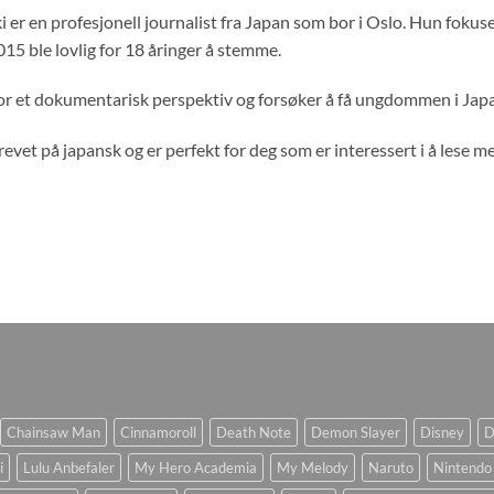
er en profesjonell journalist fra Japan som bor i Oslo. Hun fokusere
015 ble lovlig for 18 åringer å stemme.
or et dokumentarisk perspektiv og forsøker å få ungdommen i Japan 
evet på japansk og er perfekt for deg som er interessert i å lese m
Chainsaw Man
Cinnamoroll
Death Note
Demon Slayer
Disney
D
i
Lulu Anbefaler
My Hero Academia
My Melody
Naruto
Nintendo