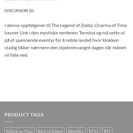
DISCUSSION (0)
I denne oppfølgeren til The Legend of Zelda: Ocarina of Time
havner Link i den mystiske verdenen Termina og må sette ut
på et spennende eventyr for å redde landet hvor klokken
stadig tikker nærmere den skjebnesvangre dagen når månen
vil falle ned.
PRODUCT TAGS
Attack on Titan
Back to School
Blind Box
BT21
BTS