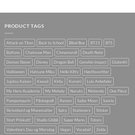
PRODUCT TAGS
Attack on Titan
Back to School
Blind Box
BT21
BTS
Buttons
Chainsaw Man
Cinnamoroll
Death Note
Demon Slayer
Disney
Dragon Ball
Genshin Impact
Glutenfri
Halloween
Hatsune Miku
Hello Kitty
Høstfavoritter
Jujutsu Kaisen
Kawaii
Kirby
Kuromi
Lulu Anbefaler
My Hero Academia
My Melody
Naruto
Nintendo
One Piece
Pompompurin
Påskegodt
Ramen
Sailor Moon
Sanrio
Skrivebord og Musematter
Spicy
Stationery
Sticker
Stort Priskutt!
Studio Ghibli
Super Mario
Totoro
Valentine's Day og Morsdag
Vegan
Vocaloid
Zelda