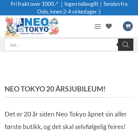
Skip
Fri frakt over 1000,-* ｜Ingen tollavgift｜Sendes fra
to
Oslo, innen 2-4 virkedager :)
content
Products
search
NEO TOKYO 20 ÅRSJUBILEUM!
Det er 20 år siden Neo Tokyo åpnet sin aller
første butikk, og det skal selvfølgelig feires!