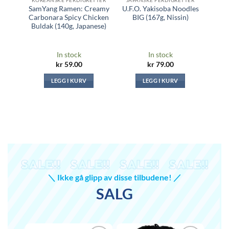
TTER
JAPANSK KRYDDER, BULJONG OG SAUSER
NUDLER & ANDRE MATRETTER (SAMYANG, RAMYEON, TOPOKKI ...)
GODT
odles
Golden Curry Sauce Mix
SamYang Ramen: Spicy
P
in)
Medium Hot S&B (220g,
Quattro Cheese Buldak
Stra
S&B)
(145g, Japanese)
In stock
In stock
kr
99.00
kr
59.00
LEGG I KURV
LEGG I KURV
＼ Ikke gå glipp av disse tilbudene! ／
SALG