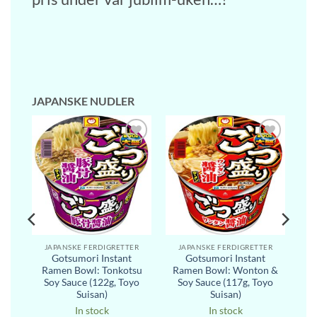
JAPANSKE NUDLER
l i
Legg til i
Legg til i
ste
ønskeliste
ønskeliste
ER
JAPANSKE FERDIGRETTER
JAPANSKE FERDIGRETTER
o
Gotsumori Instant
Gotsumori Instant
5g)
Ramen Bowl: Tonkotsu
Ramen Bowl: Wonton &
Soy Sauce (122g, Toyo
Soy Sauce (117g, Toyo
Suisan)
Suisan)
In stock
In stock