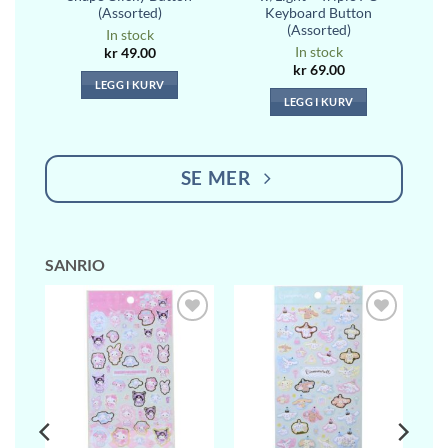
(Assorted)
Keyboard Button
(Assorted)
In stock
In stock
kr
49.00
kr
69.00
LEGG I KURV
LEGG I KURV
SE MER
SANRIO
l i
Legg til i
Legg til i
ste
ønskeliste
ønskeliste