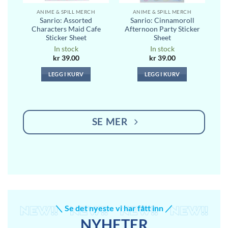
ANIME & SPILL MERCH
ANIME & SPILL MERCH
l
Sanrio: Assorted
Sanrio: Cinnamoroll
m)
Characters Maid Cafe
Afternoon Party Sticker
Sticker Sheet
Sheet
In stock
In stock
kr
39.00
kr
39.00
LEGG I KURV
LEGG I KURV
SE MER
＼ Se det nyeste vi har fått inn ／
NYHETER