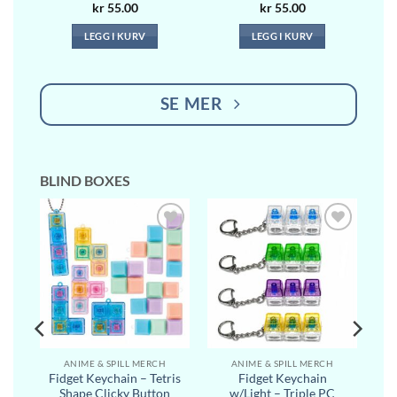
kr
55.00
kr
55.00
LEGG I KURV
LEGG I KURV
SE MER
BLIND BOXES
l i
Legg til i
Legg til i
ste
ønskeliste
ønskeliste
ANIME & SPILL MERCH
ANIME & SPILL MERCH
Fidget Keychain – Tetris
Fidget Keychain
a
Shape Clicky Button
w/Light – Triple PC