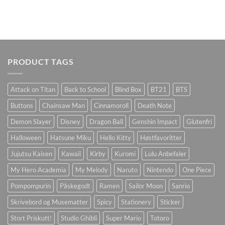
PRODUCT TAGS
Attack on Titan
Back to School
Blind Box
BT21
BTS
Buttons
Chainsaw Man
Cinnamoroll
Death Note
Demon Slayer
Disney
Dragon Ball
Genshin Impact
Glutenfri
Halloween
Hatsune Miku
Hello Kitty
Høstfavoritter
Jujutsu Kaisen
Kawaii
Kirby
Kuromi
Lulu Anbefaler
My Hero Academia
My Melody
Naruto
Nintendo
One Piece
Pompompurin
Påskegodt
Ramen
Sailor Moon
Sanrio
Skrivebord og Musematter
Spicy
Stationery
Sticker
Stort Priskutt!
Studio Ghibli
Super Mario
Totoro