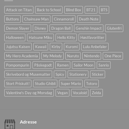
Attack on Titan
Back to School
Blind Box
BT21
BTS
Buttons
Chainsaw Man
Cinnamoroll
Death Note
Demon Slayer
Disney
Dragon Ball
Genshin Impact
Glutenfri
Halloween
Hatsune Miku
Hello Kitty
Høstfavoritter
Jujutsu Kaisen
Kawaii
Kirby
Kuromi
Lulu Anbefaler
My Hero Academia
My Melody
Naruto
Nintendo
One Piece
Pompompurin
Påskegodt
Ramen
Sailor Moon
Sanrio
Skrivebord og Musematter
Spicy
Stationery
Sticker
Stort Priskutt!
Studio Ghibli
Super Mario
Totoro
Valentine's Day og Morsdag
Vegan
Vocaloid
Zelda
Adresse