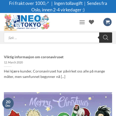
Skip
Fri frakt over 1000,-* ｜Ingen tollavgift｜Sendes fra
to
Oslo, innen 2-4 virkedager :)
content
Products
search
Viktig informasjon om coronaviruset
12. March 2020
Hei kjære kunder, Coronaviruset har påvirket oss alle på mange
måter, men samfunnet begynner nå [...]
20
Dec