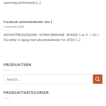
spenning på Nintendo [...]
Facebook-adventskalender uke 1
5. December 2016
ADVENTSKALENDER! -KONKURRANSE- RUNDE 1 av 3 （>O<）
Da setter vi igang med adventskalender for 2016! [...]
PRODUKTSØK
Search
for:
PRODUKTKATEGORIER