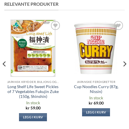
RELEVANTE PRODUKTER
Legg til i
Legg til i
ønskeliste
ønskeliste
JAPANSK KRYDDER, BULJONG OG SAUSER
JAPANSKE FERDIGRETTER
Long Shelf Life Sweet Pickles
Cup Noodles Curry (87g,
of 7 Vegetables Fukujin Zuke
Nissin)
(150g, Shinshin)
In stock
In stock
kr
69.00
kr
59.00
LEGG I KURV
LEGG I KURV