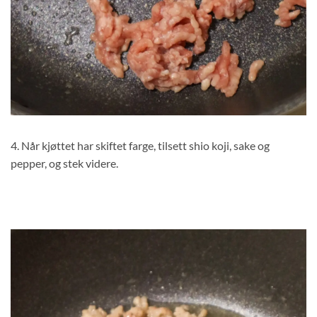
4. Når kjøttet har skiftet farge, tilsett shio koji, sake og
pepper, og stek videre.