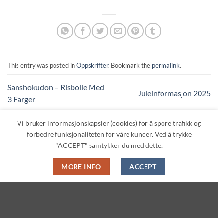
This entry was posted in
Oppskrifter
. Bookmark the
permalink
.
Sanshokudon – Risbolle Med
Juleinformasjon 2025
3 Farger
Vi bruker informasjonskapsler (cookies) for å spore trafikk og
forbedre funksjonaliteten for våre kunder. Ved å trykke
Leave a Reply
"ACCEPT" samtykker du med dette.
You must be
logged in
to post a comment.
MORE INFO
ACCEPT
PRODUKTSØK