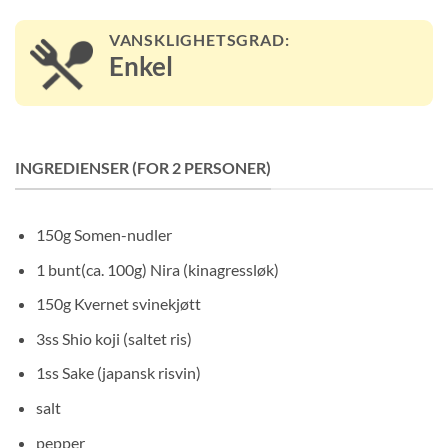
VANSKLIGHETSGRAD:
Enkel
INGREDIENSER (FOR 2 PERSONER)
150g Somen-nudler
1 bunt(ca. 100g) Nira (kinagressløk)
150g Kvernet svinekjøtt
3ss Shio koji (saltet ris)
1ss Sake (japansk risvin)
salt
pepper