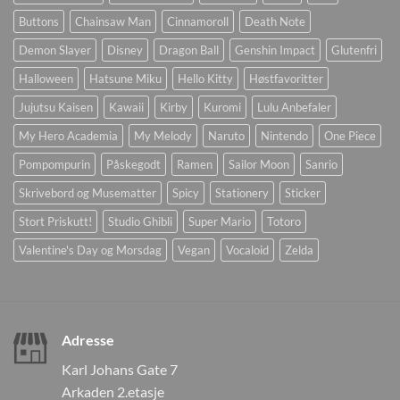
Buttons
Chainsaw Man
Cinnamoroll
Death Note
Demon Slayer
Disney
Dragon Ball
Genshin Impact
Glutenfri
Halloween
Hatsune Miku
Hello Kitty
Høstfavoritter
Jujutsu Kaisen
Kawaii
Kirby
Kuromi
Lulu Anbefaler
My Hero Academia
My Melody
Naruto
Nintendo
One Piece
Pompompurin
Påskegodt
Ramen
Sailor Moon
Sanrio
Skrivebord og Musematter
Spicy
Stationery
Sticker
Stort Priskutt!
Studio Ghibli
Super Mario
Totoro
Valentine's Day og Morsdag
Vegan
Vocaloid
Zelda
Adresse
Karl Johans Gate 7
Arkaden 2.etasje