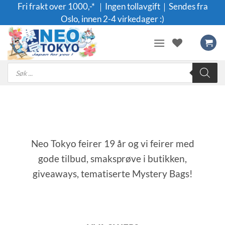
Skip
Fri frakt over 1000,-* ｜Ingen tollavgift｜Sendes fra
to
Oslo, innen 2-4 virkedager :)
content
Products
search
Neo Tokyo feirer 19 år og vi feirer med
gode tilbud, smaksprøve i butikken,
giveaways,
tematiserte Mystery Bags!